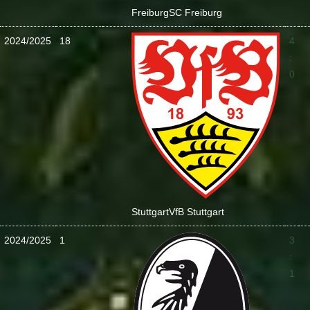
Freiburg
SC Freiburg
2024/2025
18
4
:
0
Stuttgart
VfB Stuttgart
2024/2025
1
3
:
1