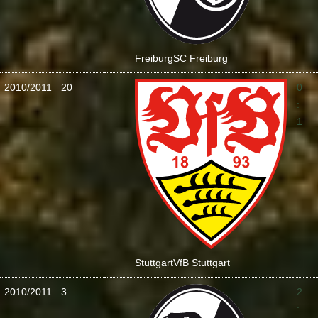
Freiburg
SC Freiburg
2010/2011
20
0
:
1
Stuttgart
VfB Stuttgart
2010/2011
3
2
: