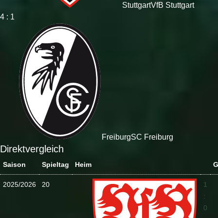
Stuttgart
VfB Stuttgart
4 : 1
Freiburg
SC Freiburg
Direktvergleich
Saison
Spieltag
Heim
G
2025/2026
20
1
:
0