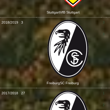
Stuttgart
VfB Stuttgart
2018/2019
3
3
:
3
Freiburg
SC Freiburg
2017/2018
27
1
:
2