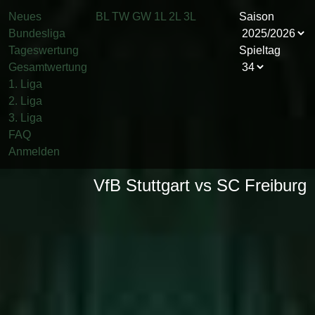
Neues
BL
TW
GW
1L
2L
3L
Saison
Bundesliga
Tageswertung
Spieltag
Gesamtwertung
1. Liga
2. Liga
3. Liga
FAQ
Anmelden
VfB Stuttgart vs SC Freiburg