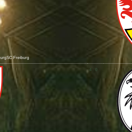
burg
SC Freiburg
4 : 0