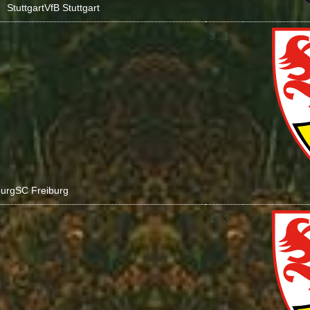
Stuttgart
VfB Stuttgart
3 : 1
burg
SC Freiburg
1 : 3