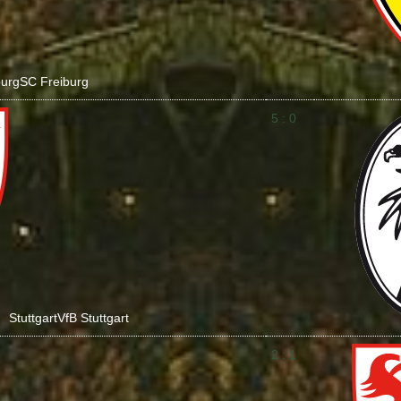
burg
SC Freiburg
5 : 0
Stuttgart
VfB Stuttgart
2 : 1