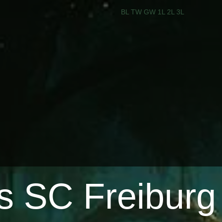
BL
TW
GW
1L
2L
3L
vs SC Freiburg