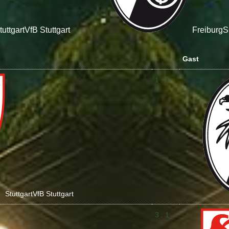
tuttgart
VfB Stuttgart
Freiburg
S
Gast
1 : 0
Stuttgart
VfB Stuttgart
3 : 1