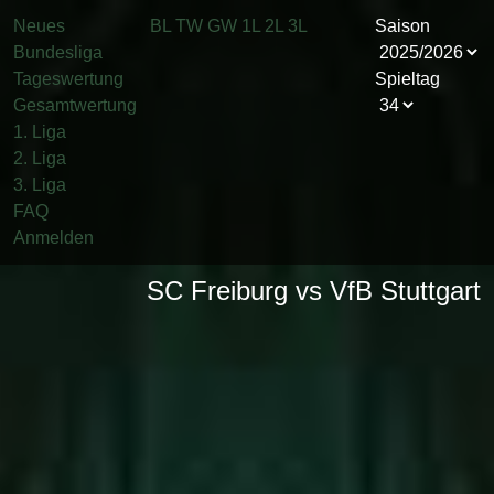
Neues
BL
TW
GW
1L
2L
3L
Saison
Bundesliga
Tageswertung
Spieltag
Gesamtwertung
1. Liga
2. Liga
3. Liga
FAQ
Anmelden
SC Freiburg vs VfB Stuttgart