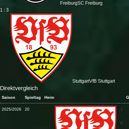
Freiburg
SC Freiburg
1 : 3
Stuttgart
VfB Stuttgart
Direktvergleich
Saison
Spieltag
Heim
G
2025/2026
20
1
:
0