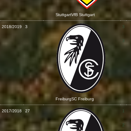
Stuttgart
VfB Stuttgart
2018/2019
3
3
:
3
Freiburg
SC Freiburg
2017/2018
27
1
:
2