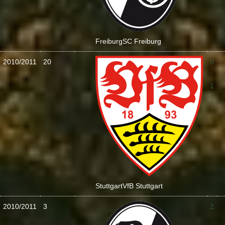
Freiburg
SC Freiburg
2010/2011
20
0
:
1
Stuttgart
VfB Stuttgart
2010/2011
3
2
: