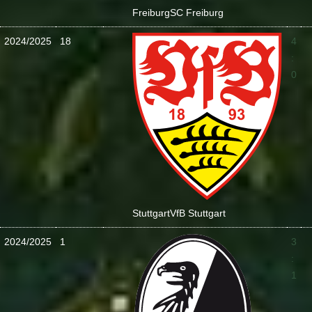
Freiburg
SC Freiburg
2024/2025
18
4
:
0
Stuttgart
VfB Stuttgart
2024/2025
1
3
:
1