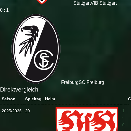
Stuttgart
VfB Stuttgart
0 : 1
Freiburg
SC Freiburg
Direktvergleich
Saison
Spieltag
Heim
G
2025/2026
20
1
:
0