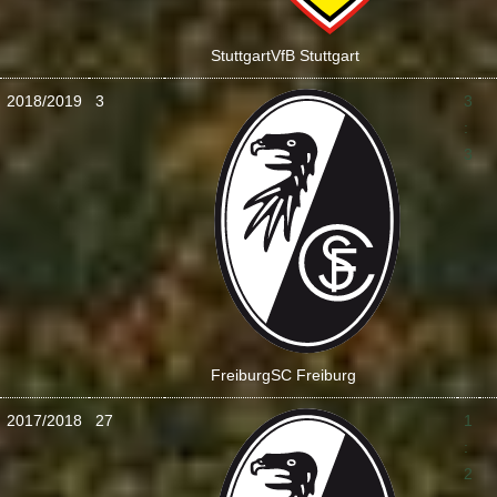
Stuttgart
VfB Stuttgart
2018/2019
3
3
:
3
Freiburg
SC Freiburg
2017/2018
27
1
:
2