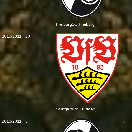
Freiburg
SC Freiburg
2010/2011
20
0
:
1
Stuttgart
VfB Stuttgart
2010/2011
3
2
: