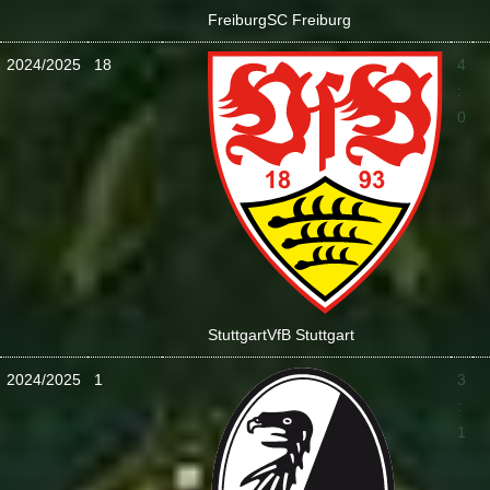
Freiburg
SC Freiburg
2024/2025
18
4
:
0
Stuttgart
VfB Stuttgart
2024/2025
1
3
:
1