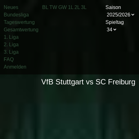
Neues
BL
TW
GW
1L
2L
3L
Saison
Bundesliga
Tageswertung
Spieltag
Gesamtwertung
1. Liga
2. Liga
3. Liga
FAQ
Anmelden
VfB Stuttgart vs SC Freiburg