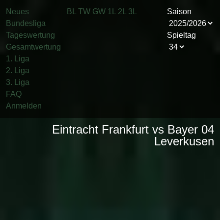
Neues
BL
TW
GW
1L
2L
3L
Saison
Bundesliga
Tageswertung
Spieltag
Gesamtwertung
1. Liga
2. Liga
3. Liga
FAQ
Anmelden
Eintracht Frankfurt vs Bayer 04
Leverkusen