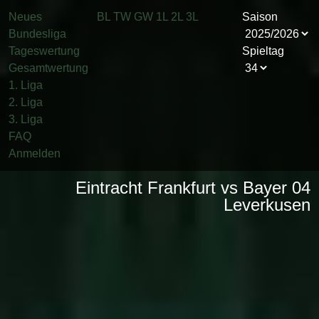
Neues
BL
TW
GW
1L
2L
3L
Saison
Bundesliga
Tageswertung
Spieltag
Gesamtwertung
1. Liga
2. Liga
3. Liga
FAQ
Anmelden
Eintracht Frankfurt vs Bayer 04
Leverkusen