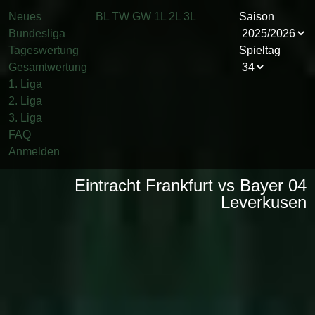
Neues
BL
TW
GW
1L
2L
3L
Saison
Bundesliga
Tageswertung
Spieltag
Gesamtwertung
1. Liga
2. Liga
3. Liga
FAQ
Anmelden
Eintracht Frankfurt vs Bayer 04
Leverkusen