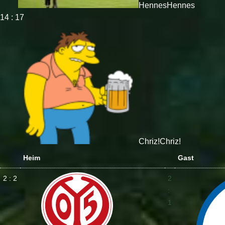
Hennes
Hennes
14 : 17
Chriz!
Chriz!
Heim
Gast
2 : 2
2
:
1