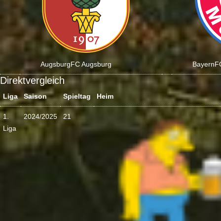
Augsburg
FC Augsburg
Bayern
F
Direktvergleich
Liga
Saison
Spieltag
Heim
1.
2024/2025
21
Liga