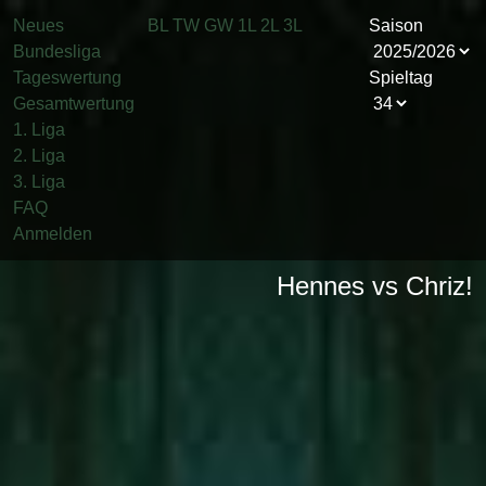
Neues
BL
TW
GW
1L
2L
3L
Saison
Bundesliga
Tageswertung
Spieltag
Gesamtwertung
1. Liga
2. Liga
3. Liga
FAQ
Anmelden
Hennes vs Chriz!