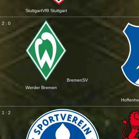
Stuttgart
VfB Stuttgart
2 : 0
1
:
1
Bremen
SV
Werder Bremen
Hoffenh
1 : 2
1
:
2