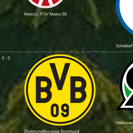
Mainz
1. FSV Mainz 05
Schalke
F
3 : 0
1
:
0
Hannove
Dortmund
Borussia Dortmund