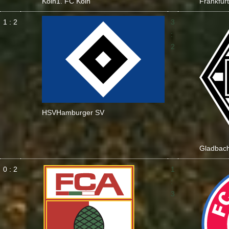
Köln
1. FC Köln
Frankfurt
1 : 2
3
:
2
HSV
Hamburger SV
Gladbac
0 : 2
1
:
3