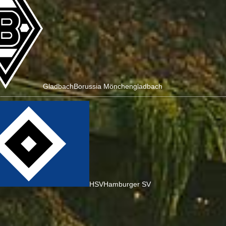
Gladbach
Borussia Mönchengladbach
HSV
Hamburger SV