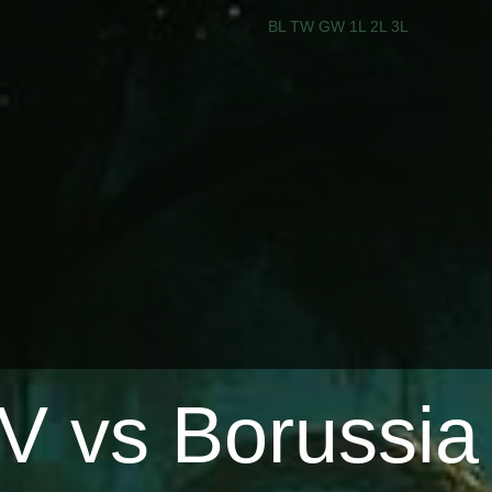
BL
TW
GW
1L
2L
3L
V vs Borussia