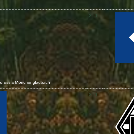
3 : 1
orussia Mönchengladbach
2 : 1