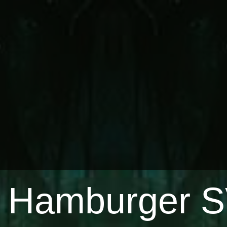
Hamburger S