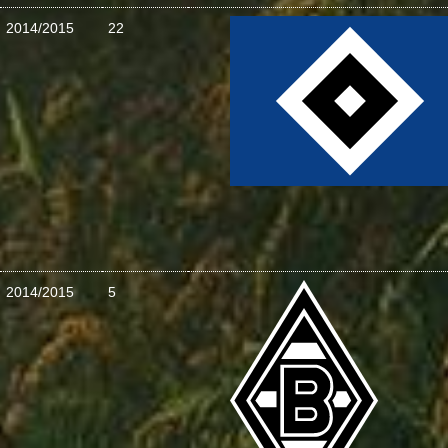
2014/2015
22
2014/2015
5