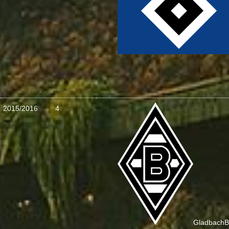
2015/2016
4
Gladbach
B