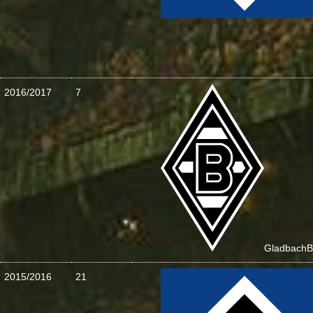
2016/2017
7
Gladbach
B
2015/2016
21