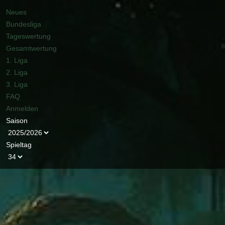
Neues
Bundesliga
Tageswertung
Gesamtwertung
1. Liga
2. Liga
3. Liga
FAQ
Anmelden
Saison
Spieltag