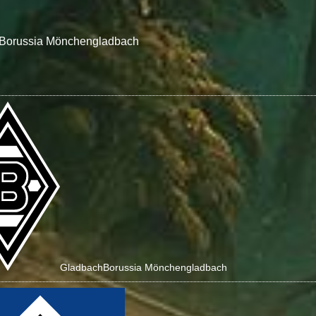
Borussia Mönchengladbach
Gladbach
Borussia Mönchengladbach