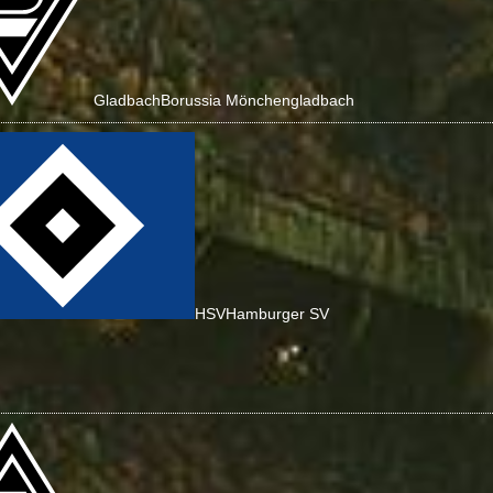
Gladbach
Borussia Mönchengladbach
HSV
Hamburger SV