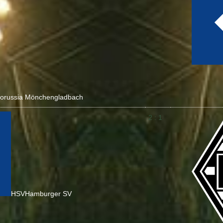
orussia Mönchengladbach
2 : 1
HSV
Hamburger SV