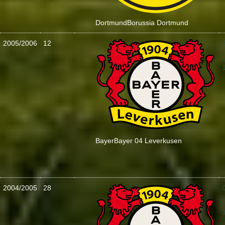
Dortmund
Borussia Dortmund
2005/2006
12
:
Bayer
Bayer 04 Leverkusen
2004/2005
28
: