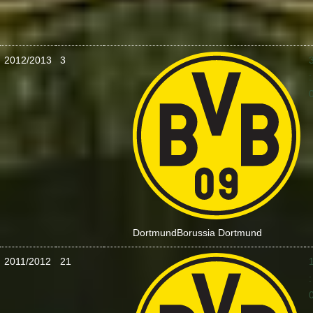
2012/2013
3
:
Dortmund
Borussia Dortmund
2011/2012
21
: