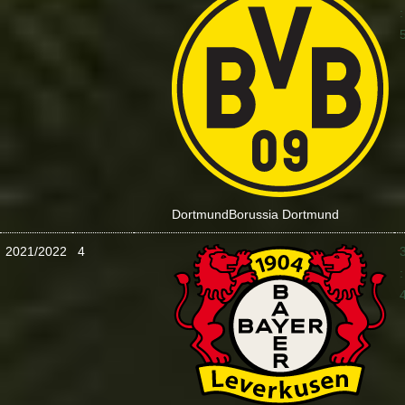
:
Dortmund
Borussia Dortmund
2021/2022
4
: