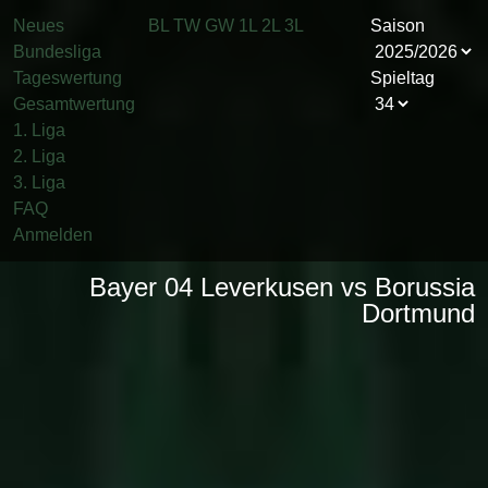
Neues
BL
TW
GW
1L
2L
3L
Saison
Bundesliga
Tageswertung
Spieltag
Gesamtwertung
1. Liga
2. Liga
3. Liga
FAQ
Anmelden
Bayer 04 Leverkusen vs Borussia
Dortmund