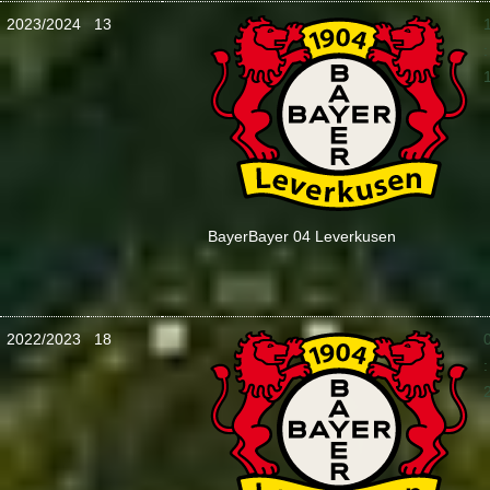
2023/2024
13
:
Bayer
Bayer 04 Leverkusen
2022/2023
18
: