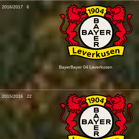
2016/2017
6
:
Bayer
Bayer 04 Leverkusen
2015/2016
22
: