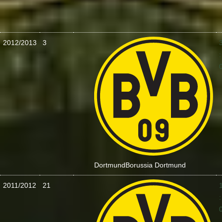
2012/2013
3
:
Dortmund
Borussia Dortmund
2011/2012
21
: