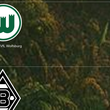
g
VfL Wolfsburg