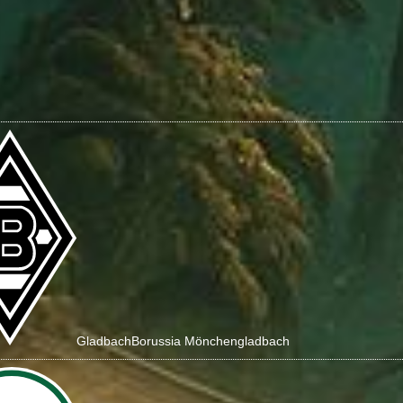
Gladbach
Borussia Mönchengladbach