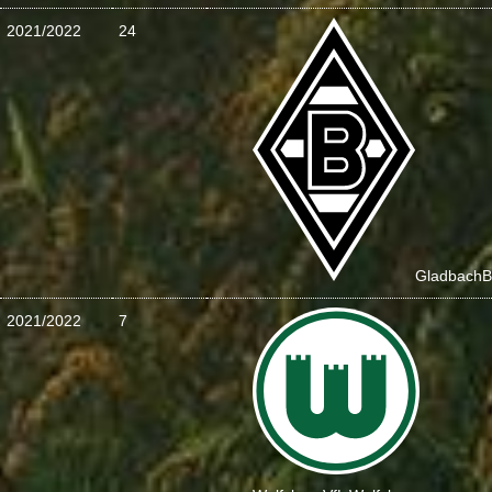
2021/2022
24
Gladbach
B
2021/2022
7