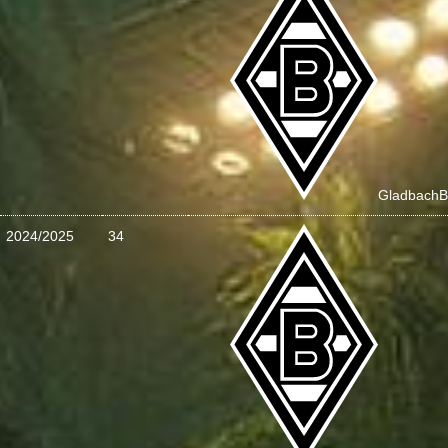
Gladbach
B
2024/2025
34