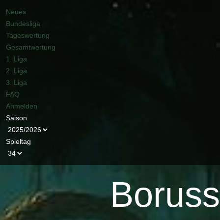
Neues
Bundesliga
Tageswertung
Gesamtwertung
1. Liga
2. Liga
3. Liga
FAQ
Anmelden
Saison
Spieltag
Boruss