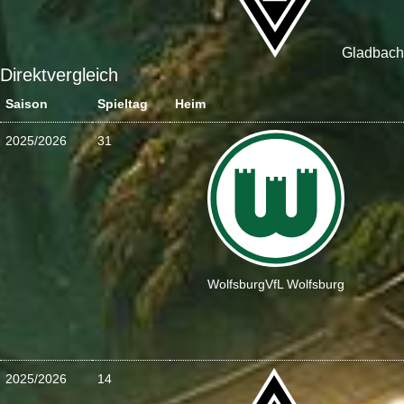
Gladbach
Direktvergleich
Saison
Spieltag
Heim
2025/2026
31
Wolfsburg
VfL Wolfsburg
2025/2026
14