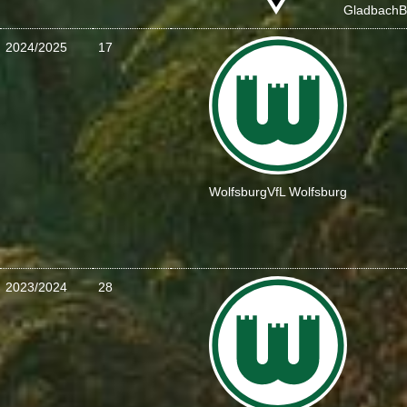
Gladbach
B
2024/2025
17
Wolfsburg
VfL Wolfsburg
2023/2024
28