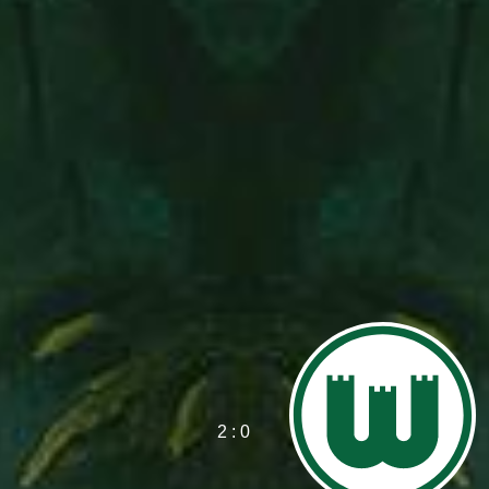
2 : 0