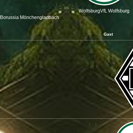
Wolfsburg
VfL Wolfsburg
Borussia Mönchengladbach
Gast
0 : 0
1 : 3