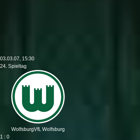
03.03.07, 15:30
24. Spieltag
Wolfsburg
VfL Wolfsburg
1 : 0