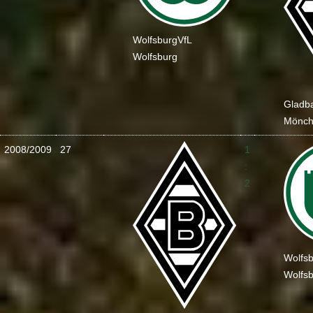
Wolfsburg
VfL
Wolfsburg
Gladb
Mönch
2008/2009
27
1
:
2
Wolfs
Wolfs