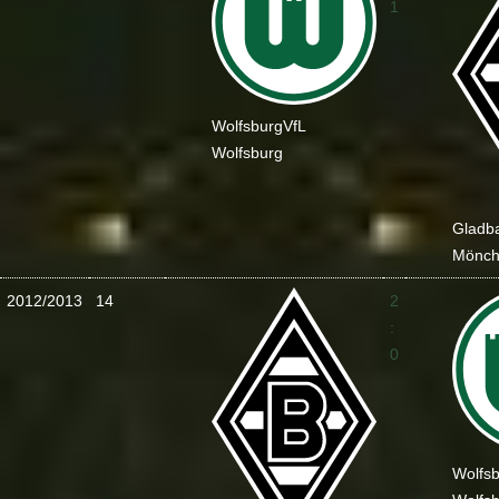
1
Wolfsburg
VfL
Wolfsburg
Gladb
Mönch
2012/2013
14
2
:
0
Wolfs