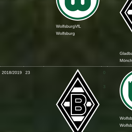
Wolfsburg
VfL
Wolfsburg
Gladb
Mönch
2018/2019
23
0
:
3
Wolfs
Wolfs