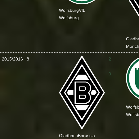
Wolfsburg
VfL
Wolfsburg
Gladb
Mönch
2015/2016
8
2
:
0
Wolfs
Wolfs
Gladbach
Borussia