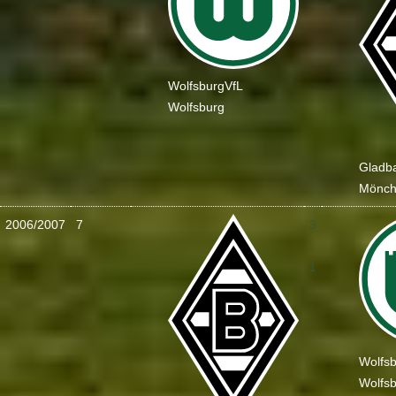
Wolfsburg
VfL
Wolfsburg
Gladb
Mönch
2006/2007
7
3
:
1
Wolfs
Wolfs