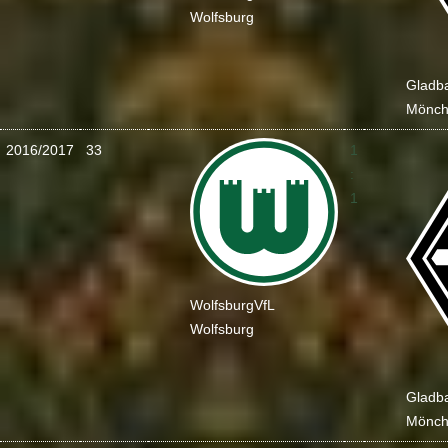
Wolfsburg
Gladb
Mönch
2016/2017
33
1
:
1
Wolfsburg
VfL
Wolfsburg
Gladb
Mönch