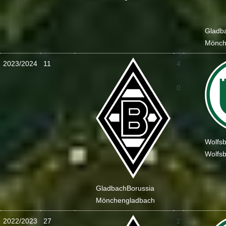
Gladb
Mönch
2023/2024
11
4
:
0
Wolfs
Wolfs
Gladbach
Borussia
Mönchengladbach
2022/2023
27
2