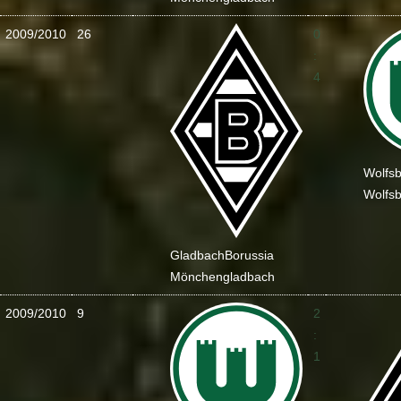
2009/2010
26
0
:
4
Wolfs
Wolfs
Gladbach
Borussia
Mönchengladbach
2009/2010
9
2
:
1