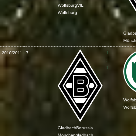
Wolfsburg
VfL
Wolfsburg
Gladb
Mönch
2010/2011
7
1
:
1
Wolfs
Wolfs
Gladbach
Borussia
Mönchengladbach