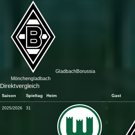
Gladbach
Borussia
Mönchengladbach
Direktvergleich
Saison
Spieltag
Heim
Gast
2025/2026
31
0
:
0