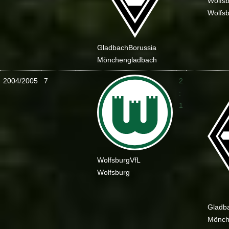
Wolfs
Wolfs
Gladbach
Borussia
Mönchengladbach
2004/2005
7
2
:
1
Wolfsburg
VfL
Wolfsburg
Gladb
Mönch