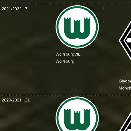
2021/2022
7
1
:
3
Wolfsburg
VfL
Wolfsburg
Gladb
Mönch
2020/2021
21
0
:
0