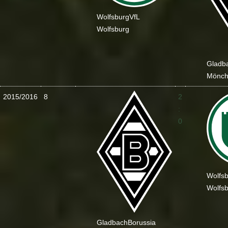
Wolfsburg
VfL
Wolfsburg
Gladb
Mönch
2015/2016
8
2
:
0
Wolfs
Wolfs
Gladbach
Borussia