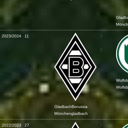
Gladb
Mönch
2023/2024
11
4
:
0
Wolfs
Wolfs
Gladbach
Borussia
Mönchengladbach
2022/2023
27
2