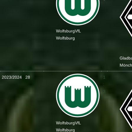
Wolfsburg
VfL
Wolfsburg
Gladb
Mönch
2023/2024
28
1
:
3
Wolfsburg
VfL
Wolfsburg