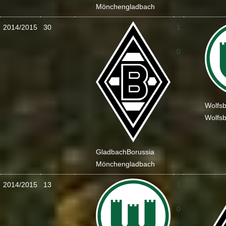
Mönchengladbach
2014/2015
30
1
:
0
Wolfs
Wolfs
Gladbach
Borussia
Mönchengladbach
2014/2015
13
1
:
0