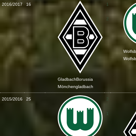
2016/2017
16
1
:
2
Wolfs
Wolfs
Gladbach
Borussia
Mönchengladbach
2015/2016
25
2
:
1