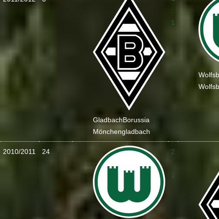
:
1
Wolfs
Wolfs
Gladbach
Borussia
Mönchengladbach
2010/2011
24
2
:
1