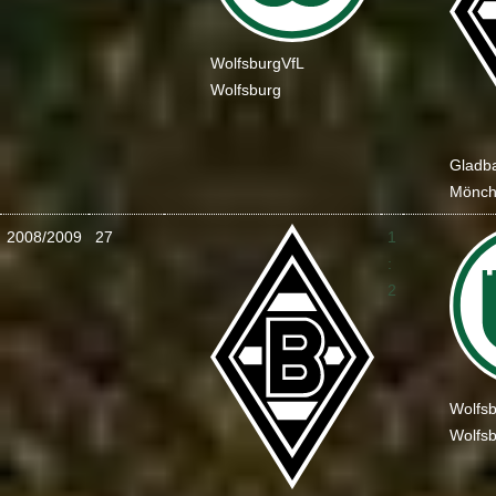
Wolfsburg
VfL
Wolfsburg
Gladb
Mönch
2008/2009
27
1
:
2
Wolfs
Wolfs