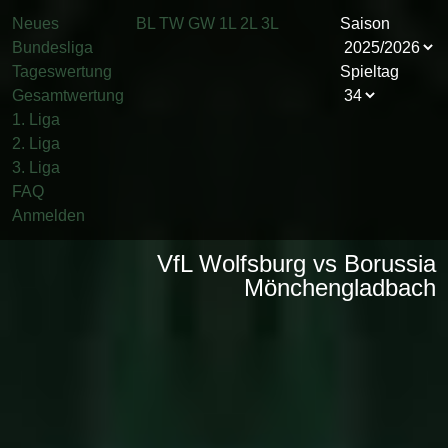
Neues
BL
TW
GW
1L
2L
3L
Saison
Bundesliga
Tageswertung
Spieltag
Gesamtwertung
1. Liga
2. Liga
3. Liga
FAQ
Anmelden
VfL Wolfsburg vs Borussia
Mönchengladbach