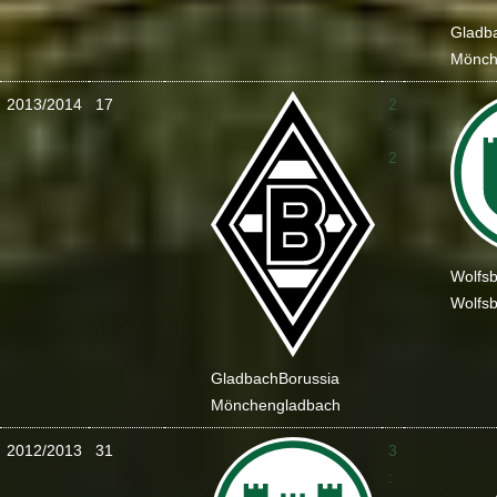
Gladb
Mönch
2013/2014
17
2
:
2
Wolfs
Wolfs
Gladbach
Borussia
Mönchengladbach
2012/2013
31
3
: