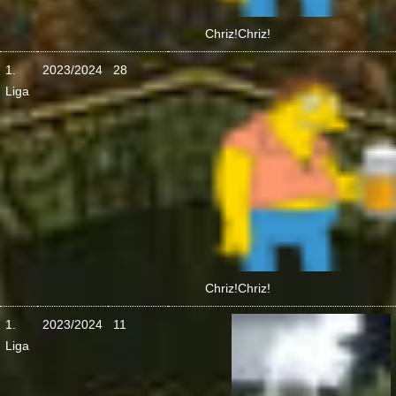
Chriz!
Chriz!
1.
2023/2024
28
Liga
Chriz!
Chriz!
1.
2023/2024
11
Liga