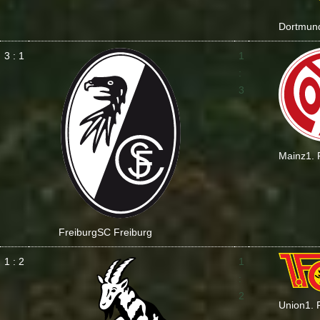
Dortmun
3 : 1
1
:
3
Mainz
1.
Freiburg
SC Freiburg
1 : 2
1
:
2
Union
1. 