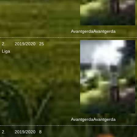
Avantgerda
Avantgerda
2.
2019/2020
25
Liga
Avantgerda
Avantgerda
2.
2019/2020
8