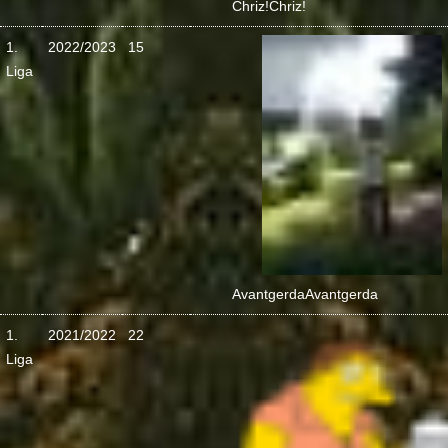
Chriz!
Chriz!
1.
2022/2023
15
Liga
Avantgerda
Avantgerda
1.
2021/2022
22
Liga