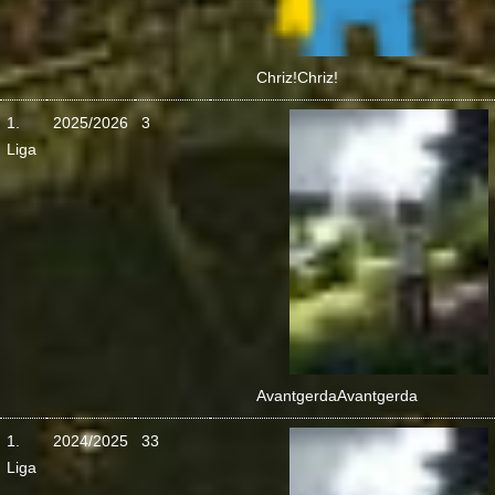
Chriz!
Chriz!
1.
2025/2026
3
Liga
Avantgerda
Avantgerda
1.
2024/2025
33
Liga