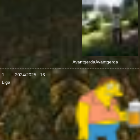
Avantgerda
Avantgerda
1.
2024/2025
16
Liga