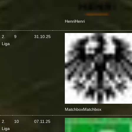
Henri
Henri
2.
9
31.10.25
Liga
Matchbox
Matchbox
2.
10
07.11.25
Liga