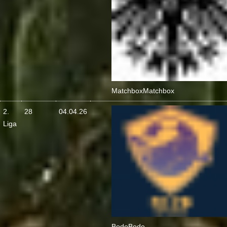
Matchbox
Matchbox
2.
28
04.04.26
Liga
Bode
Bode