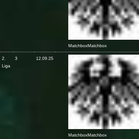
Matchbox
Matchbox
2.
3
12.09.25
Liga
Matchbox
Matchbox