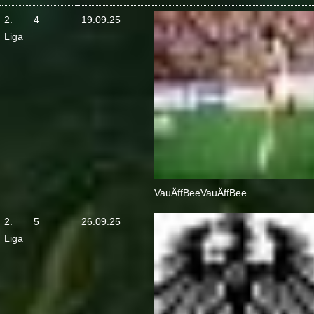
2.
4
19.09.25
Liga
VauÄffBee
VauÄffBee
2.
5
26.09.25
Liga