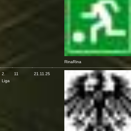
Rina
Rina
2.
11
21.11.25
Liga