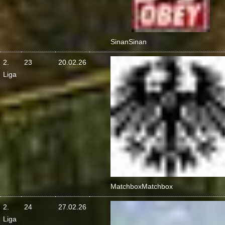
Sinan
Sinan
2.
23
20.02.26
Liga
Matchbox
Matchbox
2.
24
27.02.26
Liga