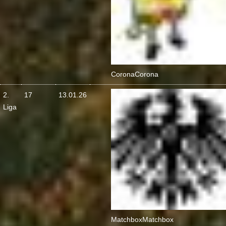
Corona
Corona
2.
17
13.01.26
Liga
Matchbox
Matchbox