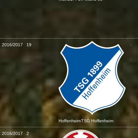
2016/2017
19
4
:
0
Hoffenheim
TSG Hoffenheim
2016/2017
2
4