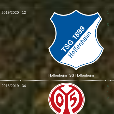
2019/2020
12
1
:
5
Hoffenheim
TSG Hoffenheim
2018/2019
34
4
:
2