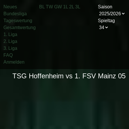
Neues
BL
TW
GW
1L
2L
3L
Saison
Bundesliga
Tageswertung
Spieltag
Gesamtwertung
1. Liga
2. Liga
3. Liga
FAQ
Anmelden
TSG Hoffenheim vs 1. FSV Mainz 05