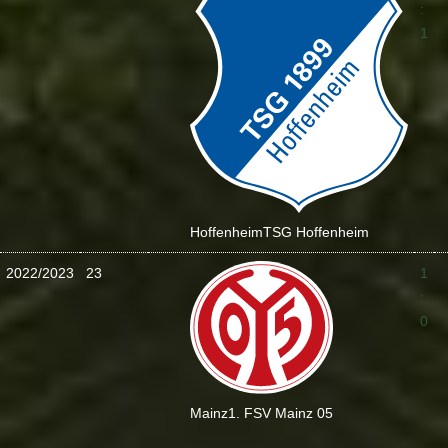
:
1
Hoffenheim
TSG Hoffenheim
2022/2023
23
1
:
0
Mainz
1. FSV Mainz 05