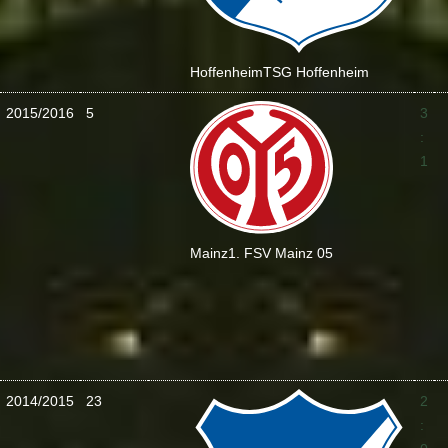
Hoffenheim
TSG Hoffenheim
2015/2016
5
3
:
1
Mainz
1. FSV Mainz 05
2014/2015
23
2
: