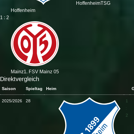
Hoffenheim
TSG
Hoffenheim
1 : 2
Mainz
1. FSV Mainz 05
Direktvergleich
Saison
Spieltag
Heim
G
2025/2026
28
1
:
2