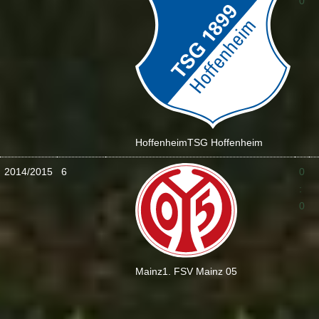
0
Hoffenheim
TSG Hoffenheim
2014/2015
6
0
:
0
Mainz
1. FSV Mainz 05