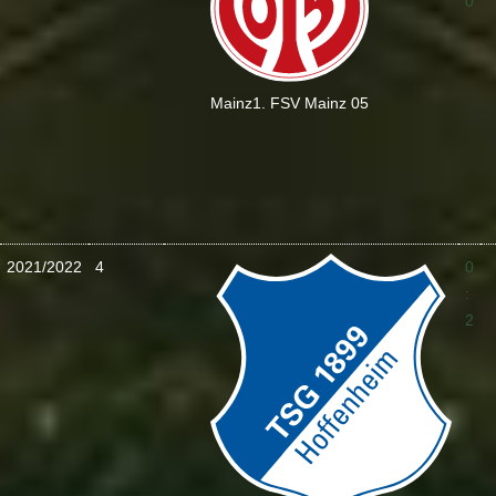
0
Mainz
1. FSV Mainz 05
2021/2022
4
0
:
2