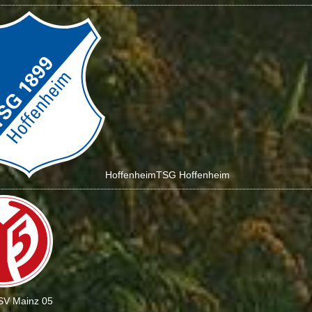
Hoffenheim
TSG Hoffenheim
SV Mainz 05