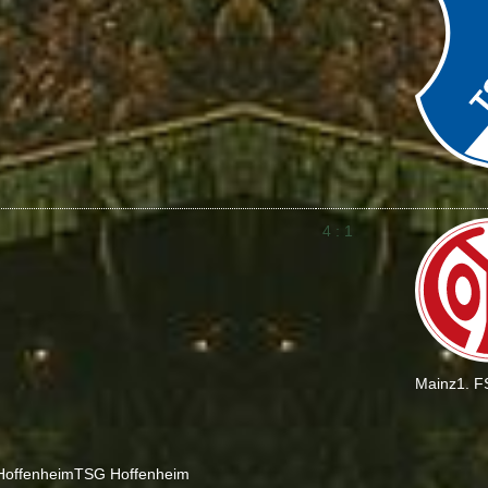
4 : 1
Mainz
1. F
Hoffenheim
TSG Hoffenheim