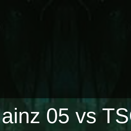
ainz 05 vs T