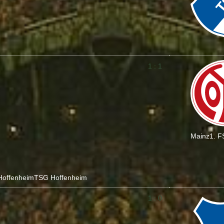
1 : 1
Mainz
1. F
Hoffenheim
TSG Hoffenheim
1 : 0