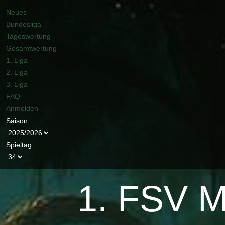
Neues
Bundesliga
Tageswertung
Gesamtwertung
1. Liga
2. Liga
3. Liga
FAQ
Anmelden
Saison
Spieltag
1. FSV M