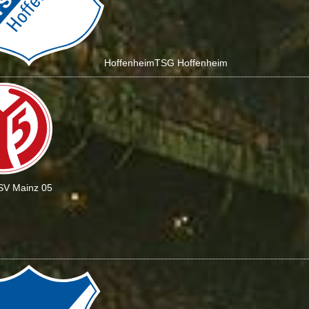
Hoffenheim
TSG Hoffenheim
SV Mainz 05