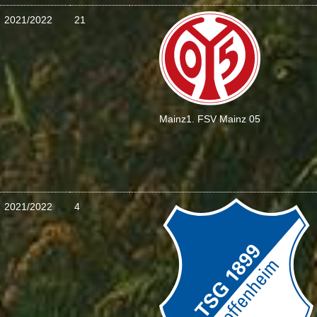
2021/2022
21
Mainz
1. FSV Mainz 05
2021/2022
4