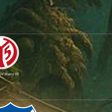
SV Mainz 05