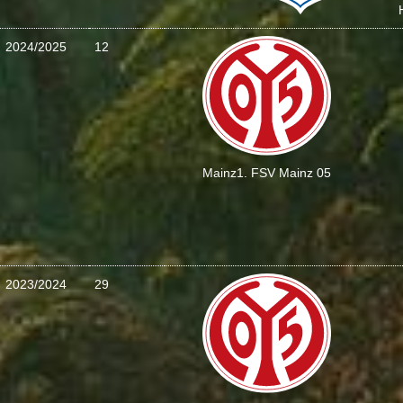
2024/2025
12
Mainz
1. FSV Mainz 05
2023/2024
29