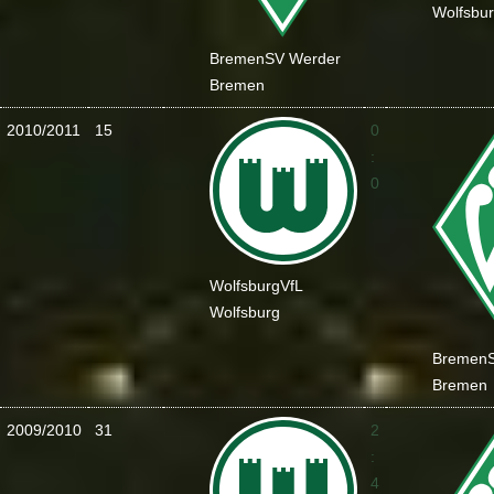
Wolfsbu
Bremen
SV Werder
Bremen
2010/2011
15
0
:
0
Wolfsburg
VfL
Wolfsburg
Bremen
Bremen
2009/2010
31
2
:
4