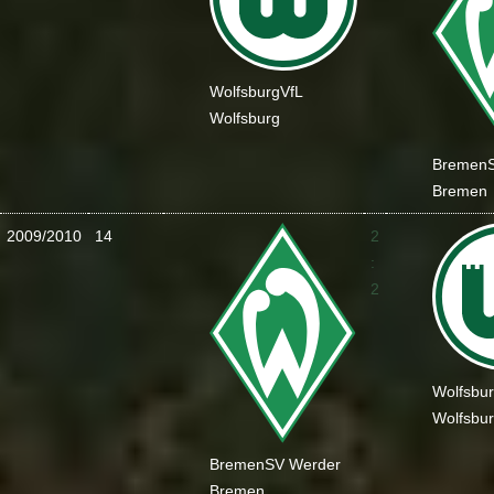
Wolfsburg
VfL
Wolfsburg
Bremen
Bremen
2009/2010
14
2
:
2
Wolfsbu
Wolfsbu
Bremen
SV Werder
Bremen