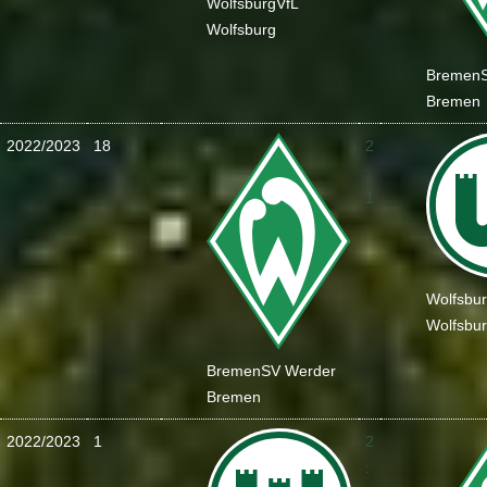
Wolfsburg
VfL
Wolfsburg
Bremen
Bremen
2022/2023
18
2
:
1
Wolfsbu
Wolfsbu
Bremen
SV Werder
Bremen
2022/2023
1
2
: