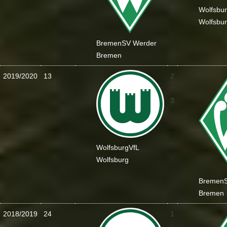
Wolfsbu
Wolfsbu
Bremen
SV Werder
Bremen
2019/2020
13
2
:
3
Wolfsburg
VfL
Wolfsburg
Bremen
Bremen
2018/2019
24
1
: