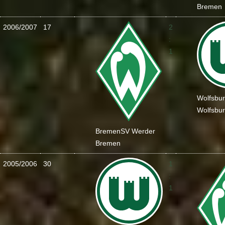
Bremen
2006/2007
17
2
:
1
Wolfsbu
Wolfsbu
Bremen
SV Werder
Bremen
2005/2006
30
1
:
1