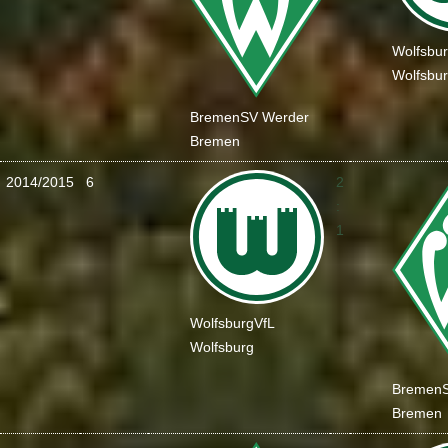
Wolfsbu
Wolfsbu
Bremen
SV Werder
Bremen
2014/2015
6
2
:
1
Wolfsburg
VfL
Wolfsburg
Bremen
Bremen