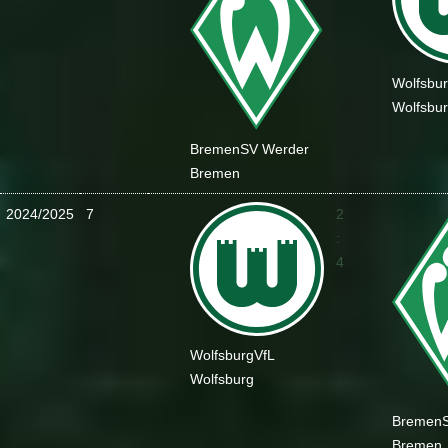
Wolfsbu
Wolfsbu
Bremen
SV Werder
Bremen
2024/2025
7
2
:
4
Wolfsburg
VfL
Wolfsburg
Bremen
Bremen