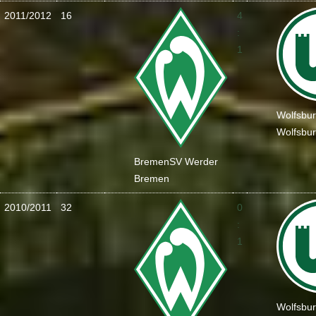
2011/2012
16
4
:
1
Wolfsbu
Wolfsbu
Bremen
SV Werder
Bremen
2010/2011
32
0
:
1
Wolfsbu