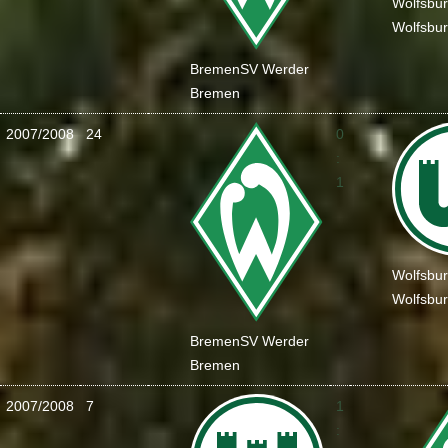
Wolfsbu
Wolfsbu
Bremen
SV Werder
Bremen
2007/2008
24
0
:
1
Wolfsbu
Wolfsbu
Bremen
SV Werder
Bremen
2007/2008
7
1
: