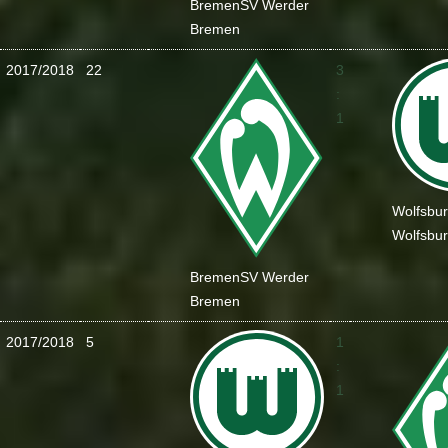
Bremen
SV Werder
Bremen
2017/2018
22
3
:
1
Wolfsbu
Wolfsbu
Bremen
SV Werder
Bremen
2017/2018
5
1
:
1