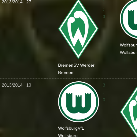
2013/2014
27
1
:
3
Wolfsbu
Wolfsbu
Bremen
SV Werder
Bremen
2013/2014
10
3
:
0
Wolfsburg
VfL
Wolfsburg