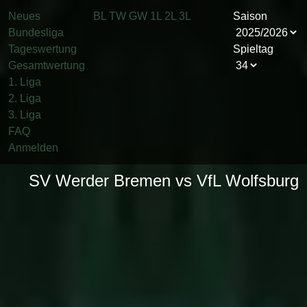
Neues
BL
TW
GW
1L
2L
3L
Saison
Bundesliga
Tageswertung
Spieltag
Gesamtwertung
1. Liga
2. Liga
3. Liga
FAQ
Anmelden
SV Werder Bremen vs VfL Wolfsburg