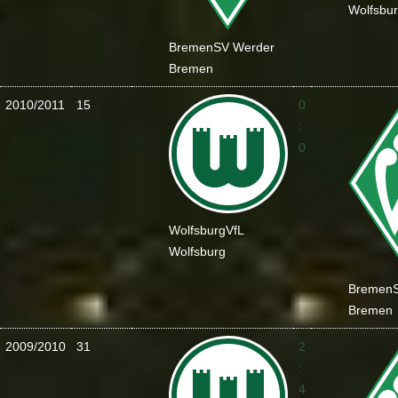
Wolfsbu
Bremen
SV Werder
Bremen
2010/2011
15
0
:
0
Wolfsburg
VfL
Wolfsburg
Bremen
Bremen
2009/2010
31
2
:
4