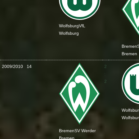
Wolfsburg
VfL
Wolfsburg
Bremen
Bremen
2009/2010
14
2
:
2
Wolfsbu
Wolfsbu
Bremen
SV Werder
Bremen