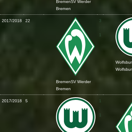
Bremen
SV Werder
Bremen
2017/2018
22
3
:
1
Wolfsbu
Wolfsbu
Bremen
SV Werder
Bremen
2017/2018
5
1
:
1