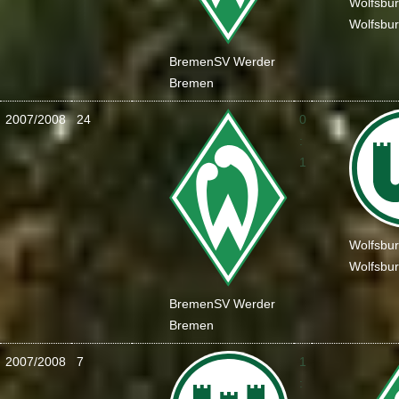
Wolfsbu
Wolfsbu
Bremen
SV Werder
Bremen
2007/2008
24
0
:
1
Wolfsbu
Wolfsbu
Bremen
SV Werder
Bremen
2007/2008
7
1
: