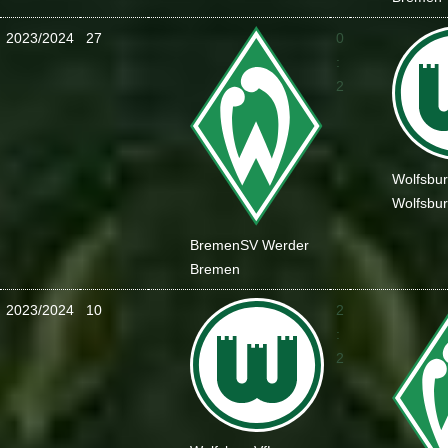
2023/2024
27
0
:
2
Wolfsbu
Wolfsbu
Bremen
SV Werder
Bremen
2023/2024
10
2
:
2