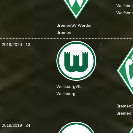
Wolfsbu
Wolfsbu
Bremen
SV Werder
Bremen
2019/2020
13
2
:
3
Wolfsburg
VfL
Wolfsburg
Bremen
Bremen
2018/2019
24
1
: