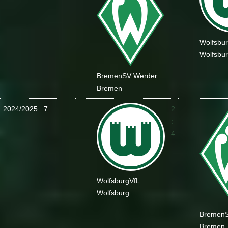
Wolfsbu
Wolfsbu
Bremen
SV Werder
Bremen
2024/2025
7
2
:
4
Wolfsburg
VfL
Wolfsburg
Bremen
Bremen