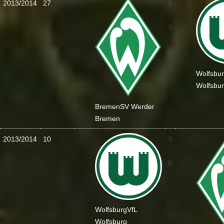
2013/2014
27
1
:
3
Wolfsbu
Wolfsbu
Bremen
SV Werder
Bremen
2013/2014
10
3
:
0
Wolfsburg
VfL
Wolfsburg