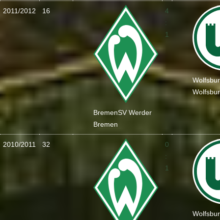
2011/2012
16
4
:
1
Wolfsbu
Wolfsbu
Bremen
SV Werder
Bremen
2010/2011
32
0
:
1
Wolfsbu