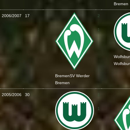
Bremen
2006/2007
17
2
:
1
Wolfsbu
Wolfsbu
Bremen
SV Werder
Bremen
2005/2006
30
1
:
1