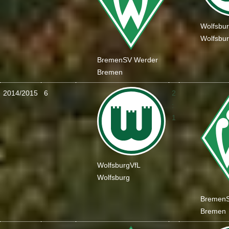
Wolfsbu
Wolfsbu
Bremen
SV Werder
Bremen
2014/2015
6
2
:
1
Wolfsburg
VfL
Wolfsburg
Bremen
Bremen