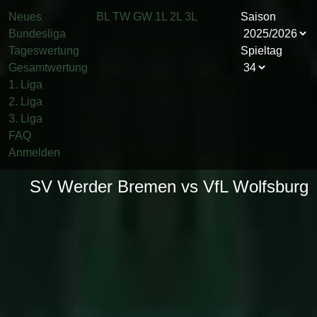
Neues
BL
TW
GW
1L
2L
3L
Saison
Bundesliga
Tageswertung
Spieltag
Gesamtwertung
1. Liga
2. Liga
3. Liga
FAQ
Anmelden
SV Werder Bremen vs VfL Wolfsburg