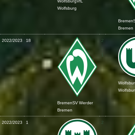
Wolfsburg
VfL
Wolfsburg
Bremen
Bremen
2022/2023
18
2
:
1
Wolfsbu
Wolfsbu
Bremen
SV Werder
Bremen
2022/2023
1
2
: