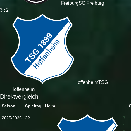
Freiburg
SC Freiburg
3 : 2
Hoffenheim
TSG
Hoffenheim
Direktvergleich
Saison
Spieltag
Heim
G
2025/2026
22
3
: