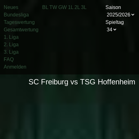
Neues
BL
TW
GW
1L
2L
3L
Saison
Bundesliga
Tageswertung
Spieltag
Gesamtwertung
1. Liga
2. Liga
3. Liga
FAQ
Anmelden
SC Freiburg vs TSG Hoffenheim