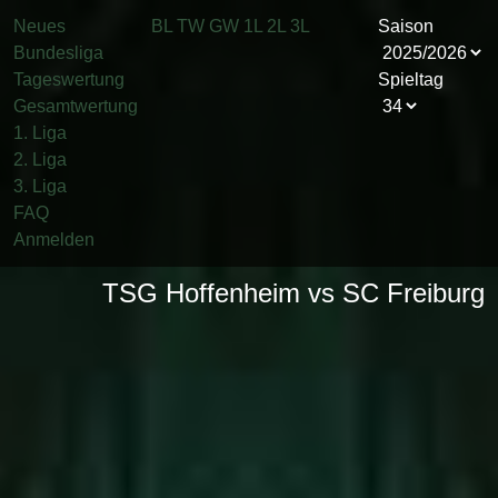
Neues
BL
TW
GW
1L
2L
3L
Saison
Bundesliga
Tageswertung
Spieltag
Gesamtwertung
1. Liga
2. Liga
3. Liga
FAQ
Anmelden
TSG Hoffenheim vs SC Freiburg