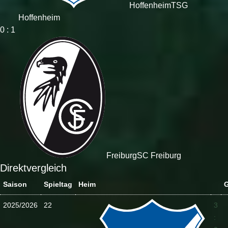
Hoffenheim
TSG
Hoffenheim
0 : 1
Freiburg
SC Freiburg
Direktvergleich
Saison
Spieltag
Heim
G
2025/2026
22
3
: