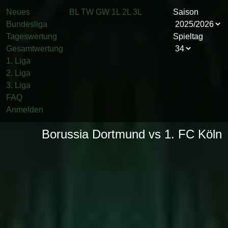
Neues
BL
TW
GW
1L
2L
3L
Saison
Bundesliga
Tageswertung
Spieltag
Gesamtwertung
1. Liga
2. Liga
3. Liga
FAQ
Anmelden
Borussia Dortmund vs 1. FC Köln