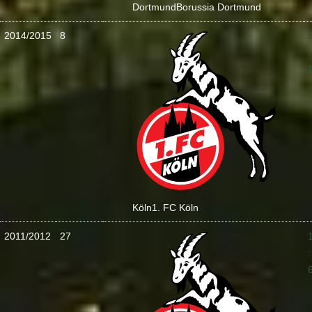
Dortmund
Borussia Dortmund
2014/2015
8
:
Köln
1. FC Köln
2011/2012
27
: