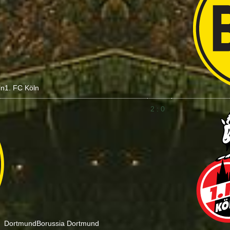
ln
1. FC Köln
2 : 0
Dortmund
Borussia Dortmund