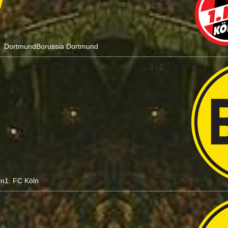
Dortmund
Borussia Dortmund
3 : 2
ln
1. FC Köln
1 : 1