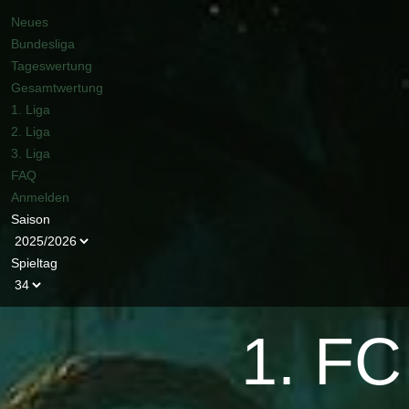
Neues
Bundesliga
Tageswertung
Gesamtwertung
1. Liga
2. Liga
3. Liga
FAQ
Anmelden
Saison
Spieltag
1. FC