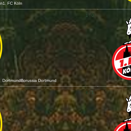
ln
1. FC Köln
1 : 0
Dortmund
Borussia Dortmund
6 : 1