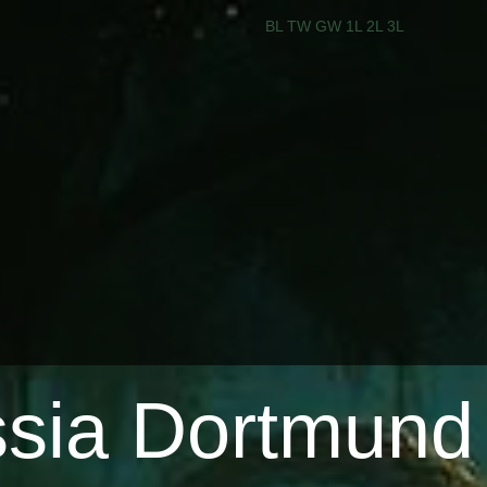
BL
TW
GW
1L
2L
3L
ssia Dortmund