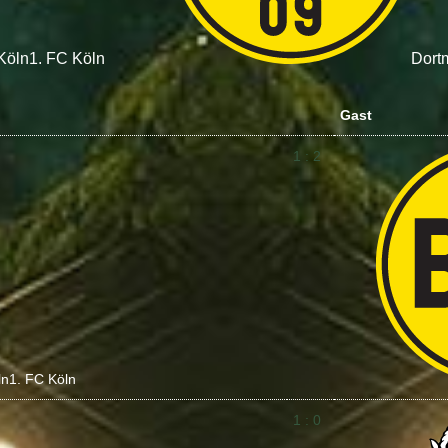
Köln
1. FC Köln
Dort
Gast
1 : 2
ln
1. FC Köln
1 : 0