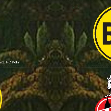
2 : 2
ln
1. FC Köln
1 : 2