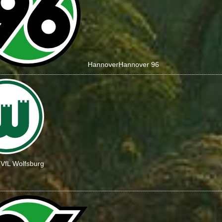
Hannover
Hannover 96
g
VfL Wolfsburg