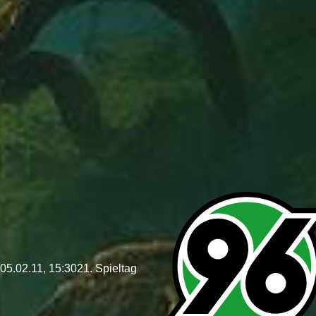
05.02.11, 15:30
21. Spieltag