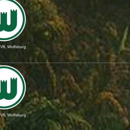
g
VfL Wolfsburg
g
VfL Wolfsburg