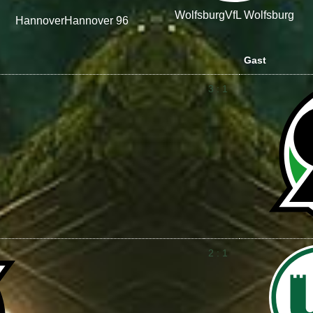
Wolfsburg
VfL Wolfsburg
Hannover
Hannover 96
Gast
3 : 1
2 : 1