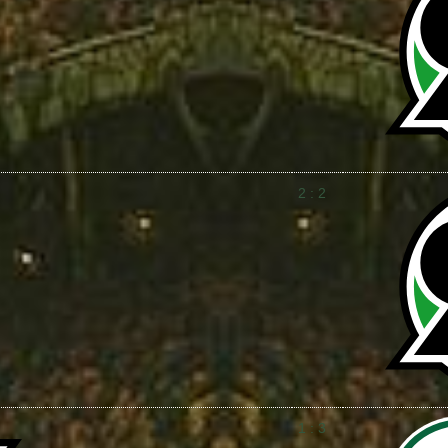
2 : 2
1 : 3