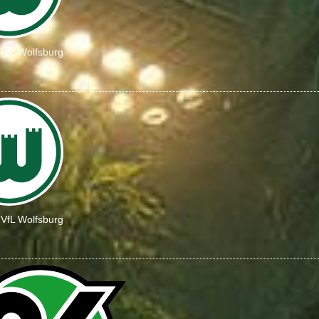
g
VfL Wolfsburg
g
VfL Wolfsburg