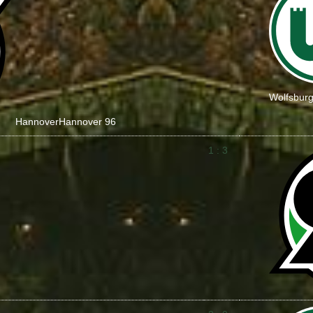
Wolfsbur
Hannover
Hannover 96
1 : 3