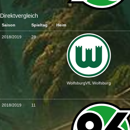
Direktvergleich
Saison
Spieltag
Heim
2018/2019
28
Wolfsburg
VfL Wolfsburg
2018/2019
11