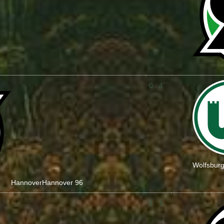
0 : 4
Wolfsbur
Hannover
Hannover 96
1 : 1