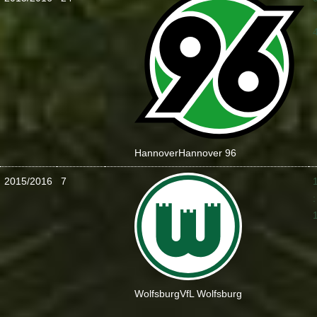
:
Hannover
Hannover 96
2015/2016
7
:
Wolfsburg
VfL Wolfsburg