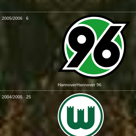
2005/2006
6
:
Hannover
Hannover 96
2004/2005
25
: