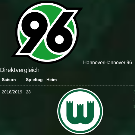
Hannover
Hannover 96
Direktvergleich
Saison
Spieltag
Heim
2018/2019
28
: