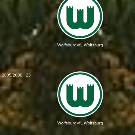
:
Wolfsburg
VfL Wolfsburg
2005/2006
23
:
Wolfsburg
VfL Wolfsburg