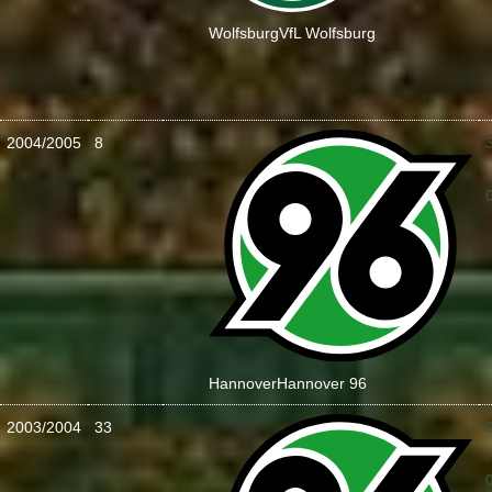
Wolfsburg
VfL Wolfsburg
2004/2005
8
:
Hannover
Hannover 96
2003/2004
33
: