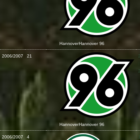
Hannover
Hannover 96
2006/2007
21
:
Hannover
Hannover 96
2006/2007
4