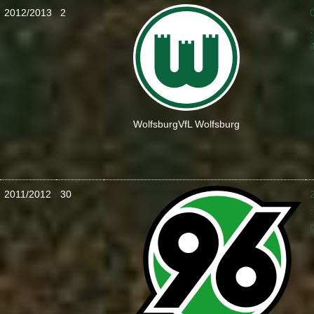
2012/2013
2
:
Wolfsburg
VfL Wolfsburg
2011/2012
30
: