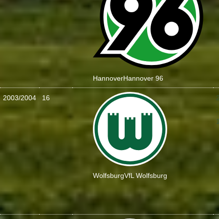
Hannover
Hannover 96
2003/2004
16
:
Wolfsburg
VfL Wolfsburg