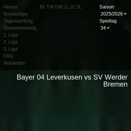
Neues
BL
TW
GW
1L
2L
3L
Saison
Bundesliga
Tageswertung
Spieltag
Gesamtwertung
1. Liga
2. Liga
3. Liga
FAQ
Anmelden
Bayer 04 Leverkusen vs SV Werder
Bremen