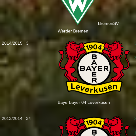
Bremen
SV
Werder Bremen
2014/2015
3
:
Bayer
Bayer 04 Leverkusen
2013/2014
34
: