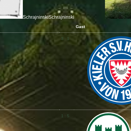
Schrajninski
Schrajninski
Gast
3 : 1
1 : 5