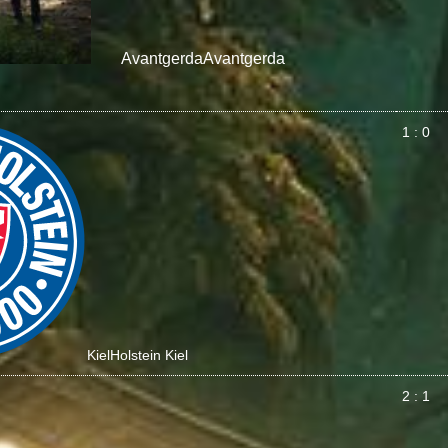
Avantgerda
Avantgerda
1 : 0
Kiel
Holstein Kiel
2 : 1