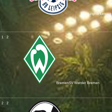
Leipzig
RB Leipzig
1 : 2
Bremen
SV Werder Bremen
2 : 2