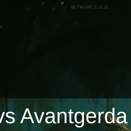
BL
TW
GW
1L
2L
3L
 vs Avantgerda