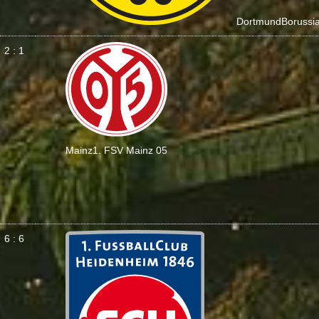
Dortmund
Borussi
2 : 1
Mainz
1. FSV Mainz 05
6 : 6