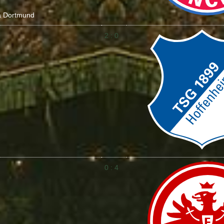
a Dortmund
2 : 0
0 : 4