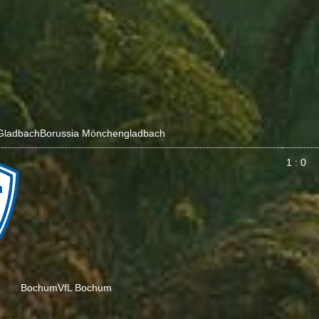
Gladbach
Borussia Mönchengladbach
1 : 0
Bochum
VfL Bochum