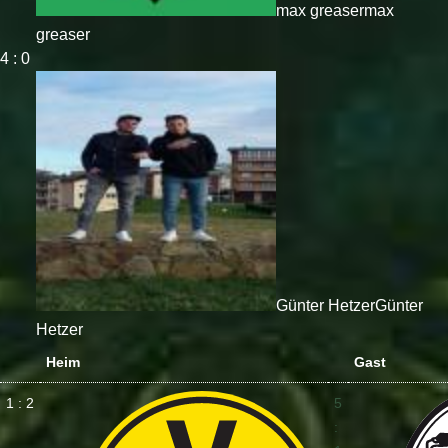
max greaser
max
greaser
4 : 0
Günter Hetzer
Günter
Hetzer
Heim
Gast
1 : 2
5
: