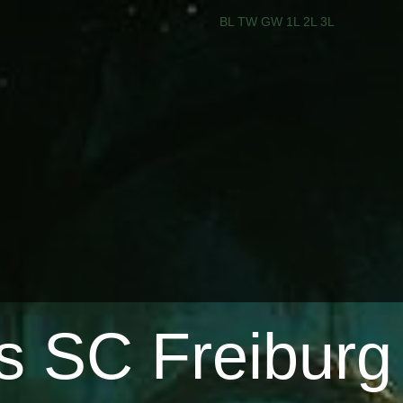
BL
TW
GW
1L
2L
3L
s SC Freiburg