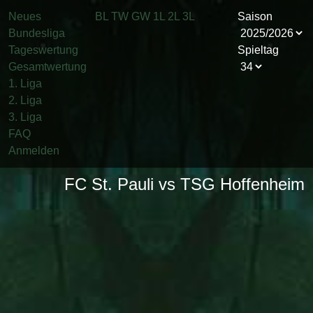
Neues
BL
TW
GW
1L
2L
3L
Saison
Bundesliga
Tageswertung
Spieltag
Gesamtwertung
1. Liga
2. Liga
3. Liga
FAQ
Anmelden
FC St. Pauli vs TSG Hoffenheim