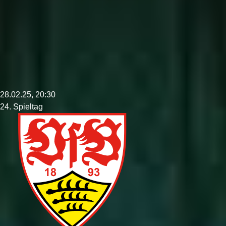
28.02.25, 20:30
24. Spieltag