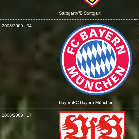
Stuttgart
VfB Stuttgart
2008/2009
34
:
Bayern
FC Bayern München
2008/2009
17
: