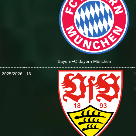
Bayern
FC Bayern München
2025/2026
13
: