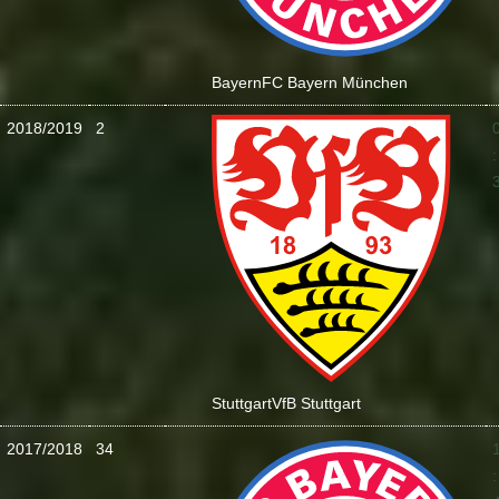
Bayern
FC Bayern München
2018/2019
2
:
Stuttgart
VfB Stuttgart
2017/2018
34
: