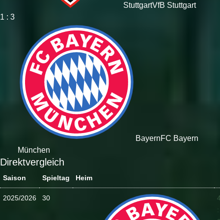
Stuttgart
VfB Stuttgart
1 : 3
Bayern
FC Bayern
München
Direktvergleich
Saison
Spieltag
Heim
2025/2026
30
: