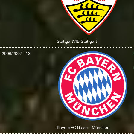
Stuttgart
VfB Stuttgart
2006/2007
13
:
Bayern
FC Bayern München