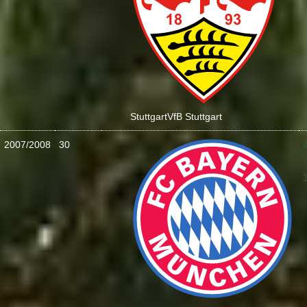
Stuttgart
VfB Stuttgart
2007/2008
30
: