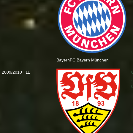
Bayern
FC Bayern München
2009/2010
11
: