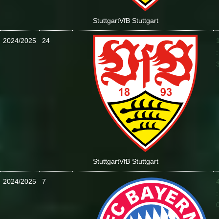
Stuttgart
VfB Stuttgart
2024/2025
24
:
Stuttgart
VfB Stuttgart
2024/2025
7
: