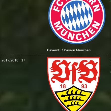
Bayern
FC Bayern München
2017/2018
17
: