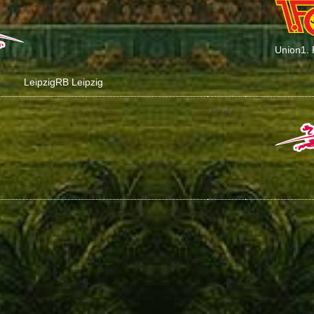
3 : 1
Union
1.
Leipzig
RB Leipzig
0 : 4