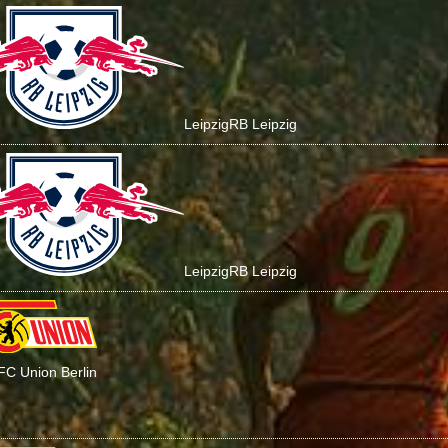
Leipzig
RB Leipzig
Leipzig
RB Leipzig
 FC Union Berlin