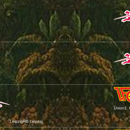
2 : 1
2 : 1
1 : 0
Union
1.
Leipzig
RB Leipzig