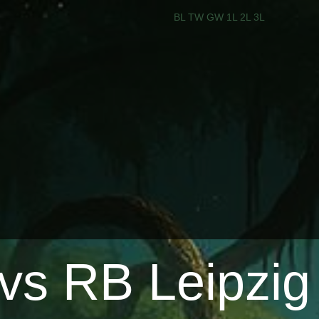
BL
TW
GW
1L
2L
3L
 vs RB Leipzig