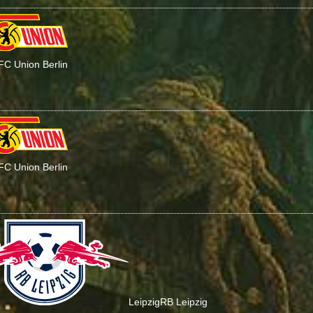
 FC Union Berlin
 FC Union Berlin
Leipzig
RB Leipzig