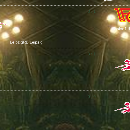
3 : 1
Union
1.
Leipzig
RB Leipzig
3 : 1
0 : 0