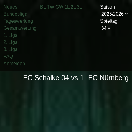
Neues
BL
TW
GW
1L
2L
3L
Saison
Bundesliga
Tageswertung
Spieltag
Gesamtwertung
1. Liga
2. Liga
3. Liga
FAQ
Anmelden
FC Schalke 04 vs 1. FC Nürnberg