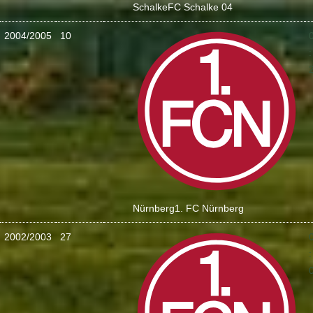
Schalke
FC Schalke 04
2004/2005
10
:
Nürnberg
1. FC Nürnberg
2002/2003
27
: