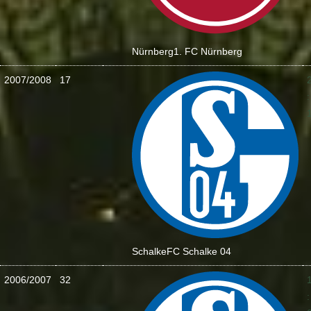
Nürnberg
1. FC Nürnberg
2007/2008
17
:
Schalke
FC Schalke 04
2006/2007
32
: