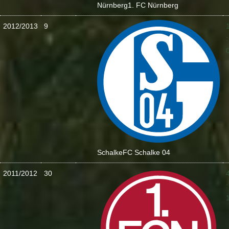
Nürnberg
1. FC Nürnberg
2012/2013
9
:
Schalke
FC Schalke 04
2011/2012
30
: