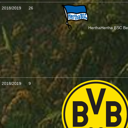
2018/2019
26
Hertha
Hertha BSC Ber
2018/2019
9