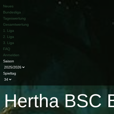
Neues
Bundesliga
Tageswertung
Gesamtwertung
1. Liga
2. Liga
3. Liga
FAQ
Anmelden
Saison
Spieltag
Hertha BSC B