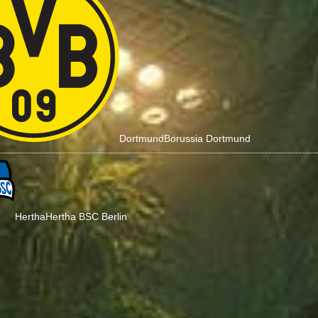
Dortmund
Borussia Dortmund
Hertha
Hertha BSC Berlin