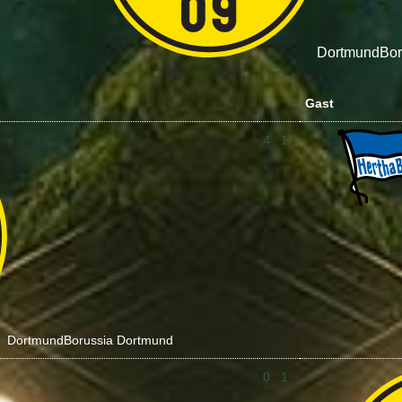
Dortmund
Bor
Gast
4 : 1
Dortmund
Borussia Dortmund
0 : 1