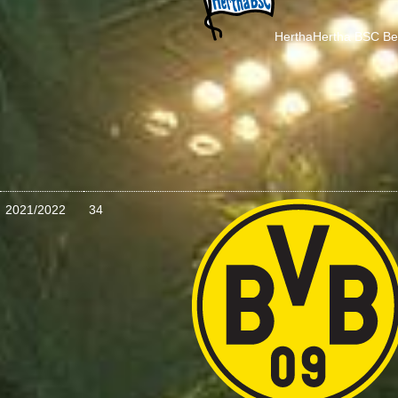
Hertha
Hertha BSC Ber
2021/2022
34