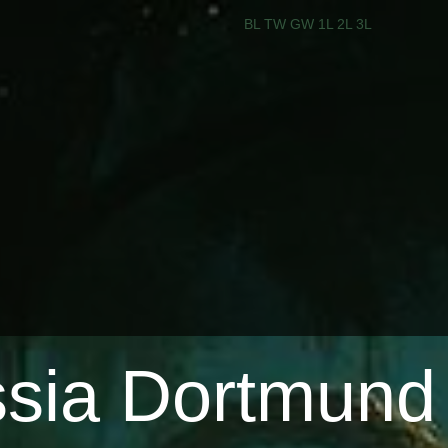
BL
TW
GW
1L
2L
3L
ssia Dortmund