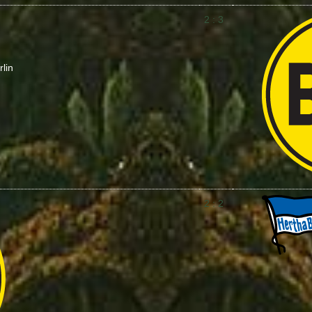
2 : 3
lin
2 : 2