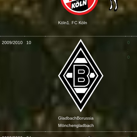
Köln
1. FC Köln
2009/2010
10
0
:
0
Gladbach
Borussia
Mönchengladbach