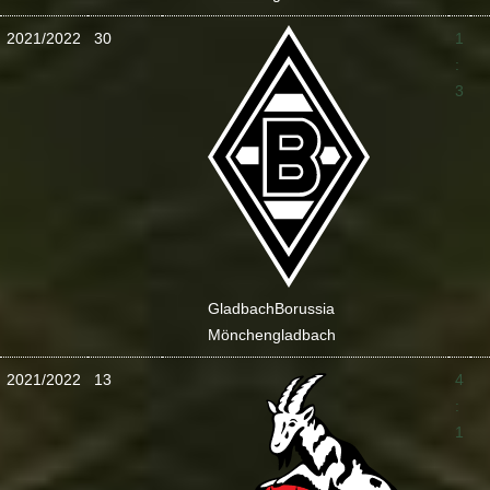
2021/2022
30
1
:
3
Gladbach
Borussia
Mönchengladbach
2021/2022
13
4
:
1