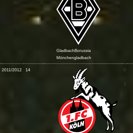
Gladbach
Borussia
Mönchengladbach
2011/2012
14
0
:
3