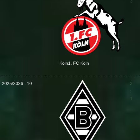
3
Köln
1. FC Köln
2025/2026
10
3
:
1