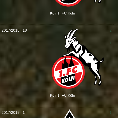
Köln
1. FC Köln
2017/2018
18
2
:
1
Köln
1. FC Köln
2017/2018
1
1