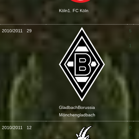
Köln
1. FC Köln
2010/2011
29
5
:
1
Gladbach
Borussia
Mönchengladbach
2010/2011
12
0
: