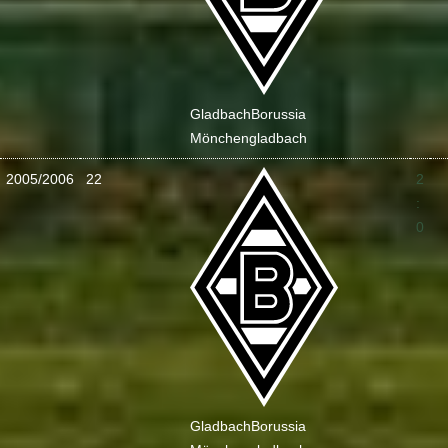
Gladbach
Borussia
Mönchengladbach
2005/2006
22
2
:
0
Gladbach
Borussia