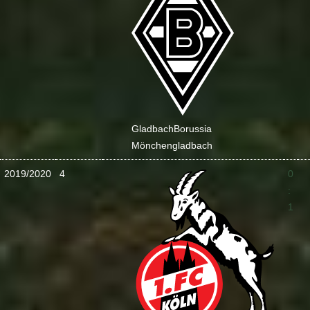
Gladbach
Borussia
Mönchengladbach
2019/2020
4
0
:
1