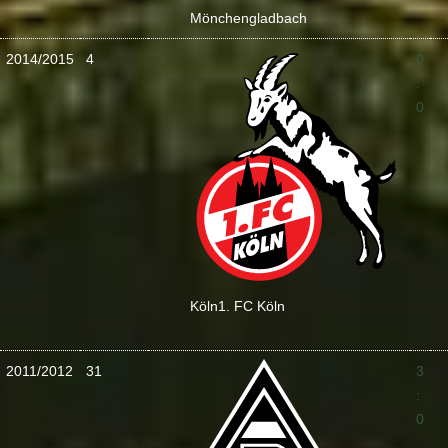
Mönchengladbach
2014/2015
4
0
:
0
Köln
1. FC Köln
2011/2012
31
3
:
0