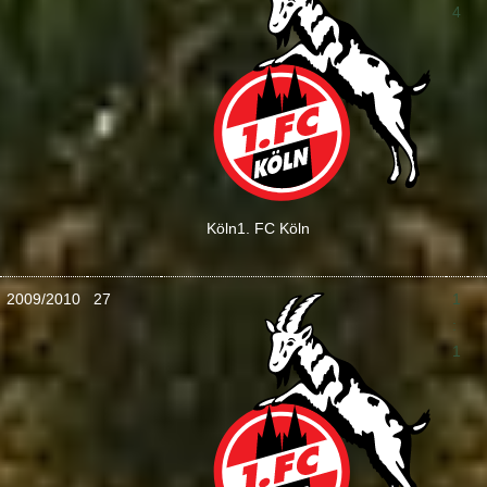
4
Köln
1. FC Köln
2009/2010
27
1
:
1