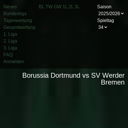
Neues
BL
TW
GW
1L
2L
3L
Saison
Bundesliga
Tageswertung
Spieltag
Gesamtwertung
1. Liga
2. Liga
3. Liga
FAQ
Anmelden
Borussia Dortmund vs SV Werder
Bremen