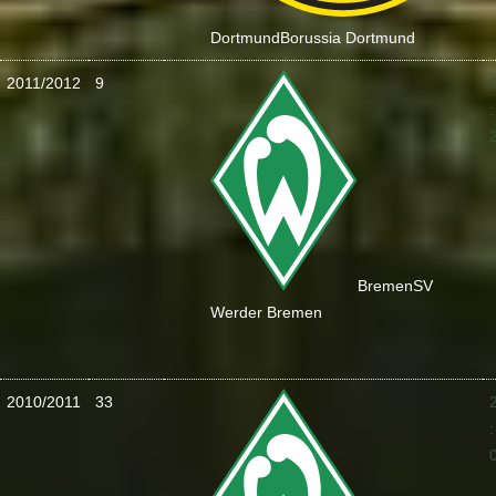
Dortmund
Borussia Dortmund
2011/2012
9
:
Bremen
SV
Werder Bremen
2010/2011
33
: