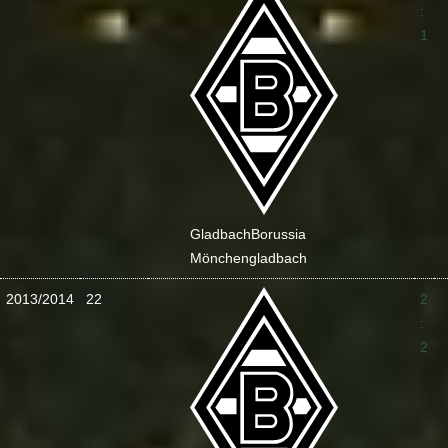
:
1
Gladbach
Borussia
Mönchengladbach
2013/2014
22
2
:
2