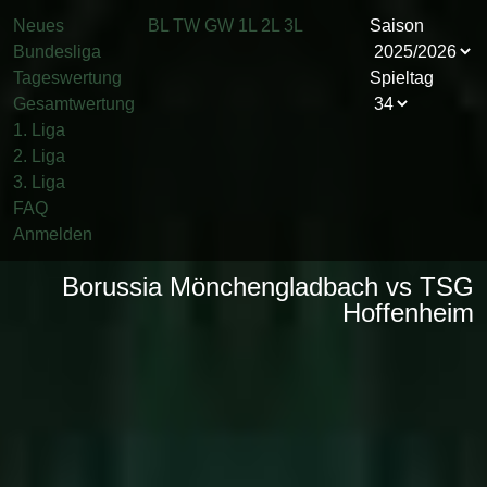
Neues
BL
TW
GW
1L
2L
3L
Saison
Bundesliga
Tageswertung
Spieltag
Gesamtwertung
1. Liga
2. Liga
3. Liga
FAQ
Anmelden
Borussia Mönchengladbach vs TSG
Hoffenheim