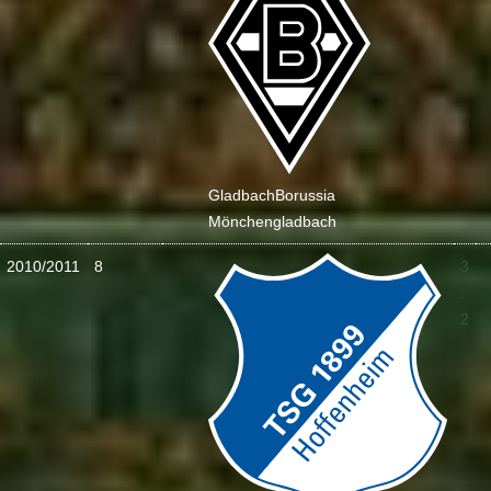
Gladbach
Borussia
Mönchengladbach
2010/2011
8
3
:
2