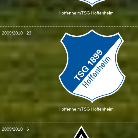
Hoffenheim
TSG Hoffenheim
2009/2010
23
2
:
2
Hoffenheim
TSG Hoffenheim
2009/2010
6
2
: