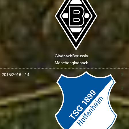
Gladbach
Borussia
Mönchengladbach
2015/2016
14
3
:
3