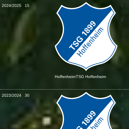
2024/2025
15
1
:
2
Hoffenheim
TSG Hoffenheim
2023/2024
30
4
:
3