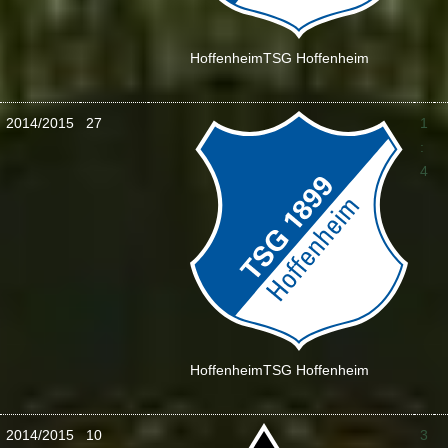
Hoffenheim
TSG Hoffenheim
2014/2015
27
1
:
4
Hoffenheim
TSG Hoffenheim
2014/2015
10
3