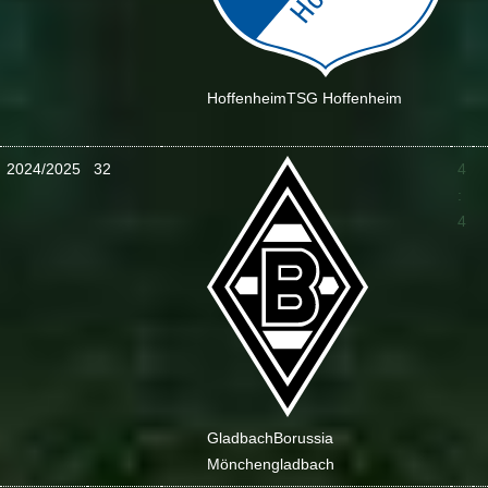
Hoffenheim
TSG Hoffenheim
2024/2025
32
4
:
4
Gladbach
Borussia
Mönchengladbach