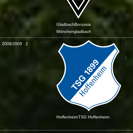
Gladbach
Borussia
Mönchengladbach
2008/2009
2
1
:
0
Hoffenheim
TSG Hoffenheim