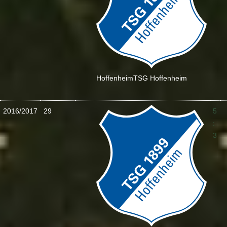
Hoffenheim
TSG Hoffenheim
2016/2017
29
5
:
3