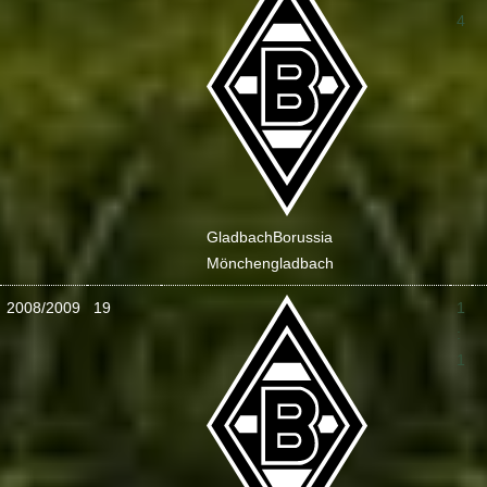
4
Gladbach
Borussia
Mönchengladbach
2008/2009
19
1
:
1