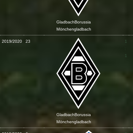
Gladbach
Borussia
Mönchengladbach
2019/2020
23
1
:
1
Gladbach
Borussia
Mönchengladbach