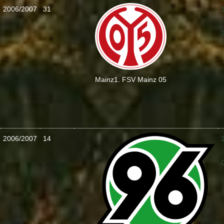
2006/2007
31
:
Mainz
1. FSV Mainz 05
2006/2007
14
: