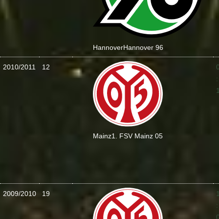
Hannover
Hannover 96
2010/2011
12
:
Mainz
1. FSV Mainz 05
2009/2010
19
: