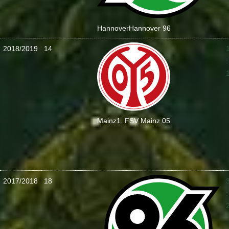
Hannover
Hannover 96
2018/2019
14
:
Mainz
1. FSV Mainz 05
2017/2018
18
: