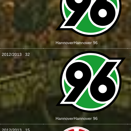
Hannover
Hannover 96
2012/2013
32
:
Hannover
Hannover 96
2012/2013
15