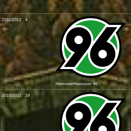
2011/2012
4
:
Hannover
Hannover 96
2010/2011
29
: