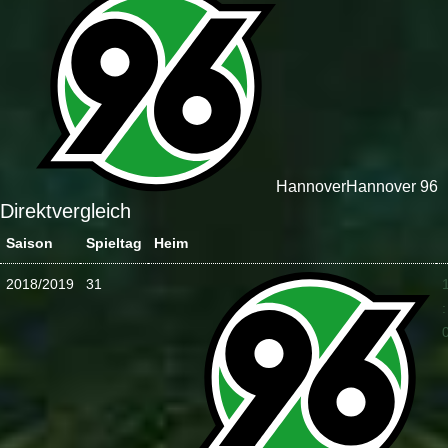
Hannover
Hannover 96
Direktvergleich
Saison
Spieltag
Heim
2018/2019
31
: