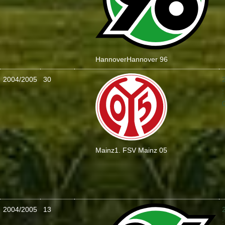
Hannover
Hannover 96
2004/2005
30
:
Mainz
1. FSV Mainz 05
2004/2005
13
: