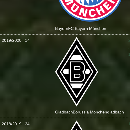
Bayern
FC Bayern München
2019/2020
14
:
Gladbach
Borussia Mönchengladbach
2018/2019
24