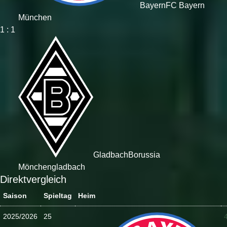
Bayern
FC Bayern
München
1 : 1
Gladbach
Borussia
Mönchengladbach
Direktvergleich
Saison
Spieltag
Heim
2025/2026
25