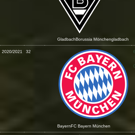
Gladbach
Borussia Mönchengladbach
2020/2021
32
:
Bayern
FC Bayern München