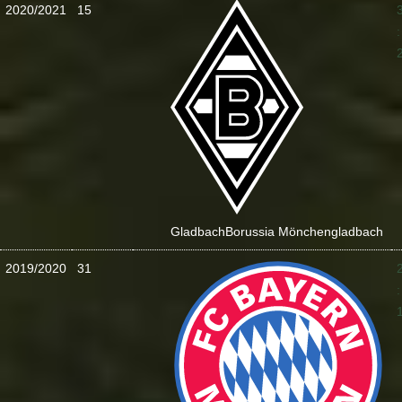
2020/2021
15
:
Gladbach
Borussia Mönchengladbach
2019/2020
31
: