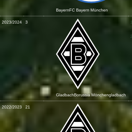
Bayern
FC Bayern München
2023/2024
3
:
Gladbach
Borussia Mönchengladbach
2022/2023
21
: