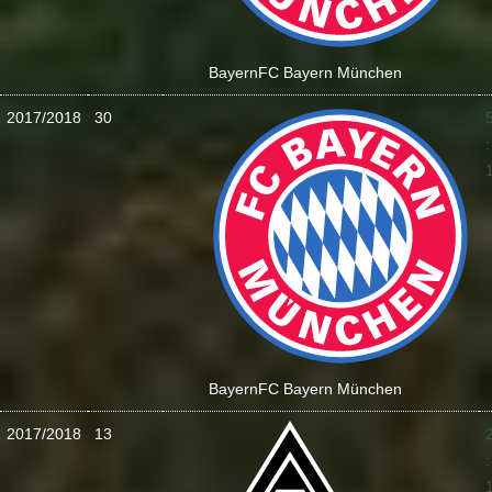
Bayern
FC Bayern München
2017/2018
30
:
Bayern
FC Bayern München
2017/2018
13
: