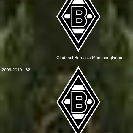
Gladbach
Borussia Mönchengladbach
2009/2010
32
: