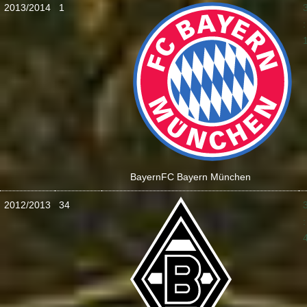
2013/2014
1
:
Bayern
FC Bayern München
2012/2013
34
: