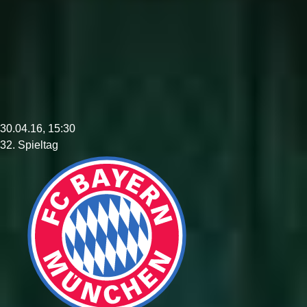
30.04.16, 15:30
32. Spieltag