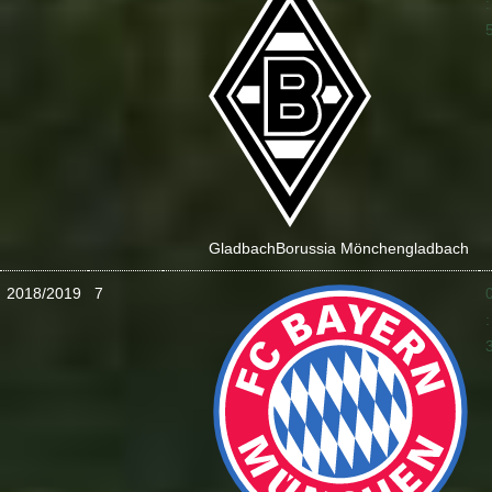
:
Gladbach
Borussia Mönchengladbach
2018/2019
7
: