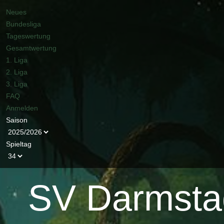
Neues
Bundesliga
Tageswertung
Gesamtwertung
1. Liga
2. Liga
3. Liga
FAQ
Anmelden
Saison
Spieltag
SV Darmstad