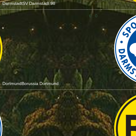
Darmstadt
SV Darmstadt 98
6 : 0
Dortmund
Borussia Dortmund
0 : 2