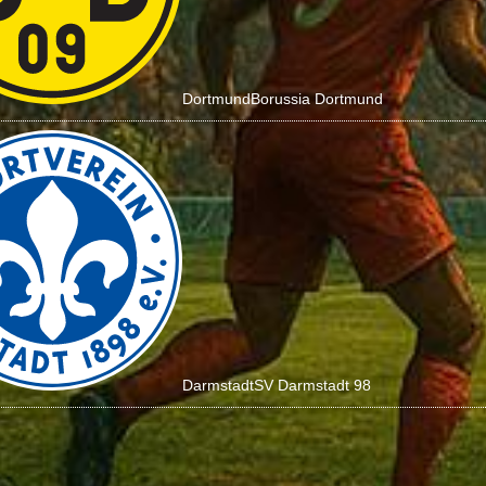
Dortmund
Borussia Dortmund
Darmstadt
SV Darmstadt 98