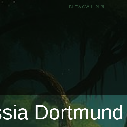
BL
TW
GW
1L
2L
3L
ssia Dortmund