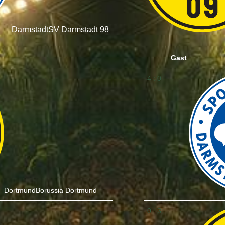
Darmstadt
SV Darmstadt 98
Gast
4 : 0
Dortmund
Borussia Dortmund
0 : 3