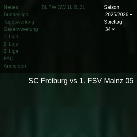
Neues
BL
TW
GW
1L
2L
3L
Saison
Bundesliga
Tageswertung
Spieltag
Gesamtwertung
1. Liga
2. Liga
3. Liga
FAQ
Anmelden
SC Freiburg vs 1. FSV Mainz 05