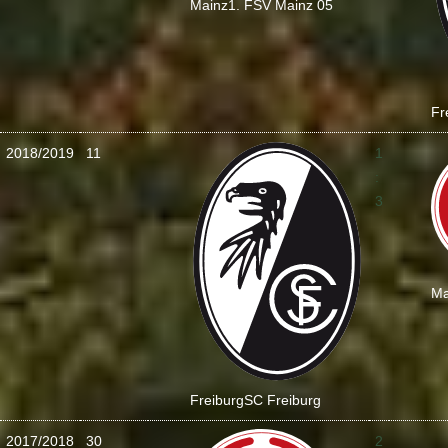
Mainz
1. FSV Mainz 05
Fr
2018/2019
11
1
:
3
Ma
Freiburg
SC Freiburg
2017/2018
30
2