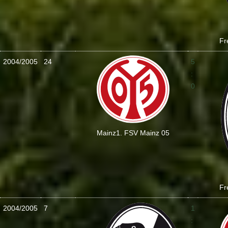
Fr
2004/2005
24
5
:
0
Mainz
1. FSV Mainz 05
Fr
2004/2005
7
1
: