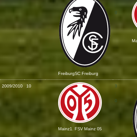
:
0
Ma
Freiburg
SC Freiburg
2009/2010
10
3
:
0
Mainz
1. FSV Mainz 05