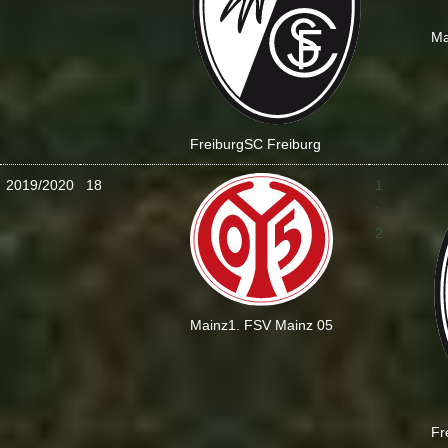
Ma
Freiburg
SC Freiburg
2019/2020
18
1
:
2
Mainz
1. FSV Mainz 05
Fr