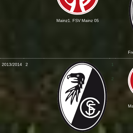
Mainz
1. FSV Mainz 05
Fr
2013/2014
2
1
:
2
Ma