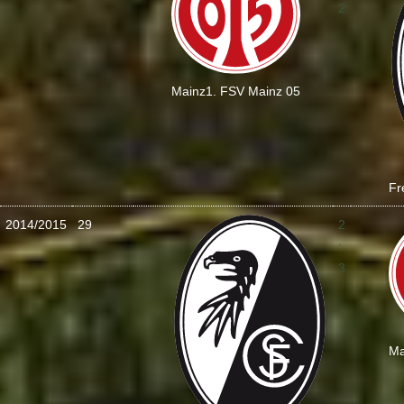
2
Mainz
1. FSV Mainz 05
Fr
2014/2015
29
2
:
3
Ma