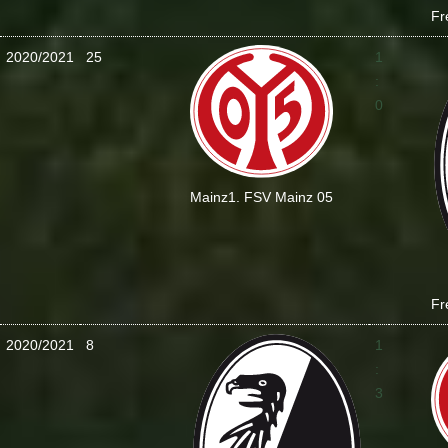
Fr
2020/2021
25
1
:
0
Mainz
1. FSV Mainz 05
Fr
2020/2021
8
1
:
3