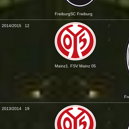
Freiburg
SC Freiburg
2014/2015
12
2
:
2
Mainz
1. FSV Mainz 05
Fr
2013/2014
19
2
:
0