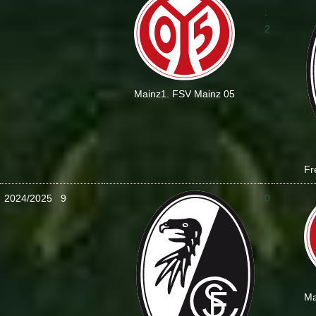
:
2
Mainz
1. FSV Mainz 05
Fr
2024/2025
9
0
:
0
Ma