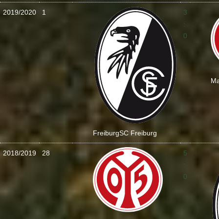
2019/2020
1
3
:
0
Ma
Freiburg
SC Freiburg
2018/2019
28
5
:
0