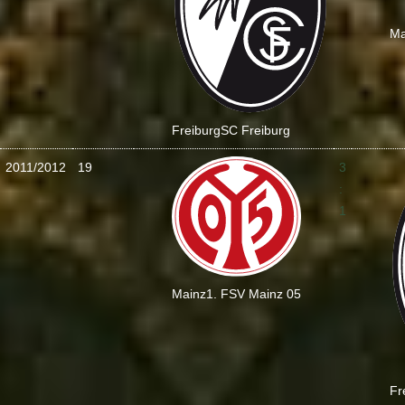
Ma
Freiburg
SC Freiburg
2011/2012
19
3
:
1
Mainz
1. FSV Mainz 05
Fr