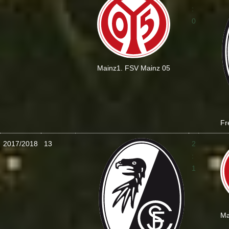
:
0
Mainz
1. FSV Mainz 05
Fr
2017/2018
13
2
:
1
Ma