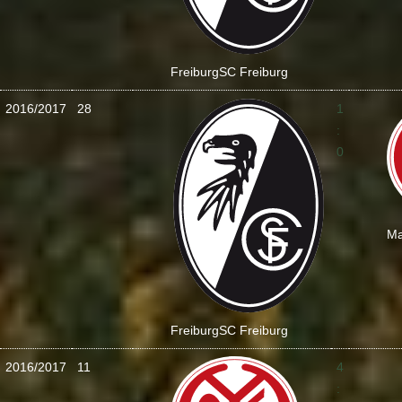
Freiburg
SC Freiburg
2016/2017
28
1
:
0
Ma
Freiburg
SC Freiburg
2016/2017
11
4
: