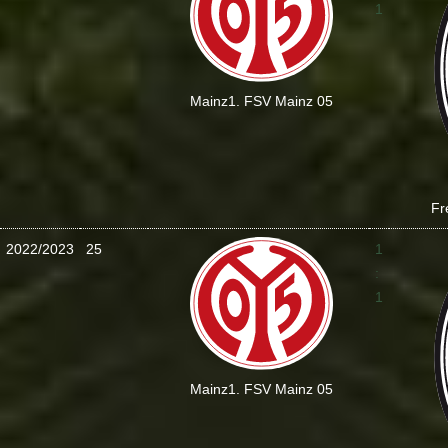
1
Mainz
1. FSV Mainz 05
Fr
2022/2023
25
1
:
1
Mainz
1. FSV Mainz 05