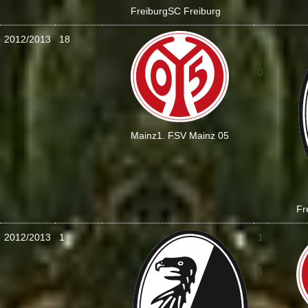
Freiburg
SC Freiburg
2012/2013
18
0
:
0
Mainz
1. FSV Mainz 05
Fr
2012/2013
1
1
:
1