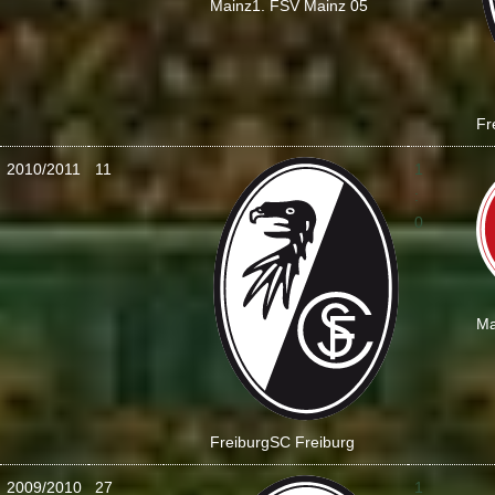
Mainz
1. FSV Mainz 05
Fr
2010/2011
11
1
:
0
Ma
Freiburg
SC Freiburg
2009/2010
27
1