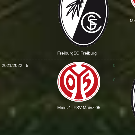
Ma
Freiburg
SC Freiburg
2021/2022
5
0
:
0
Mainz
1. FSV Mainz 05