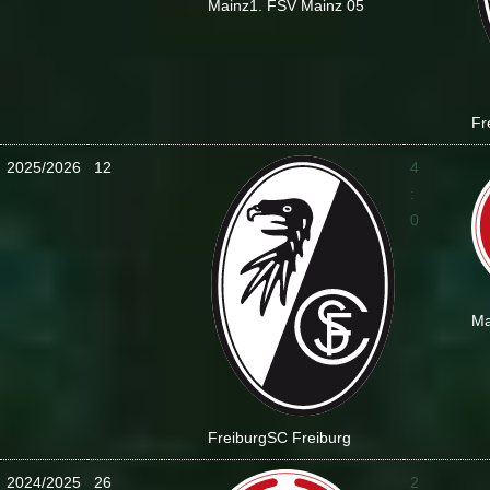
Mainz
1. FSV Mainz 05
Fr
2025/2026
12
4
:
0
Ma
Freiburg
SC Freiburg
2024/2025
26
2