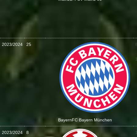
2023/2024
25
:
Bayern
FC Bayern München
2023/2024
8