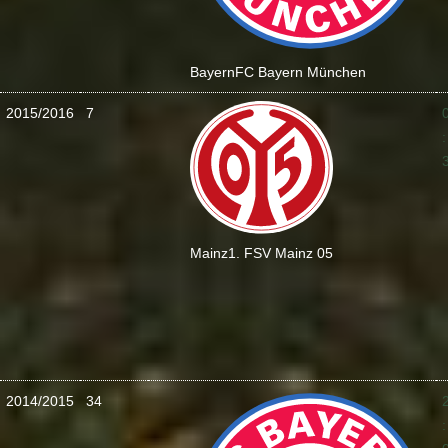
Bayern
FC Bayern München
2015/2016
7
:
Mainz
1. FSV Mainz 05
2014/2015
34
: