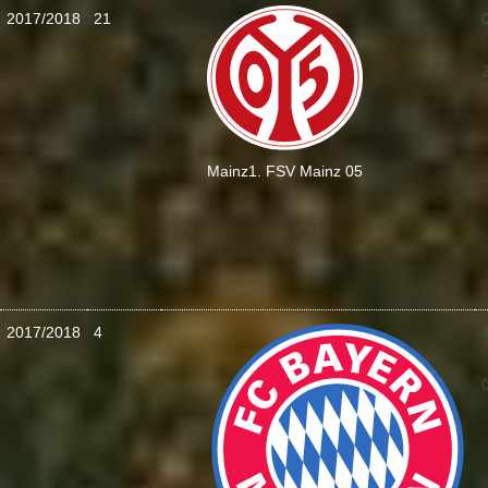
2017/2018
21
:
Mainz
1. FSV Mainz 05
2017/2018
4
: