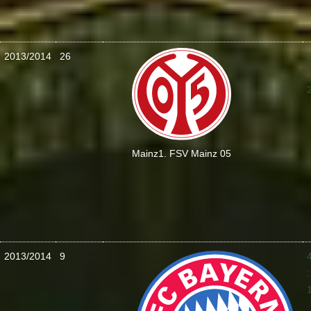
2013/2014
26
:
Mainz
1. FSV Mainz 05
2013/2014
9
: