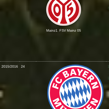
:
Mainz
1. FSV Mainz 05
2015/2016
24
: