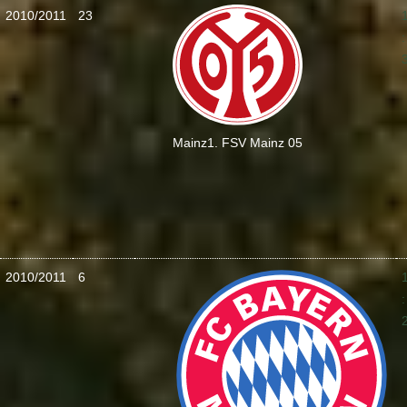
2010/2011
23
:
Mainz
1. FSV Mainz 05
2010/2011
6
: