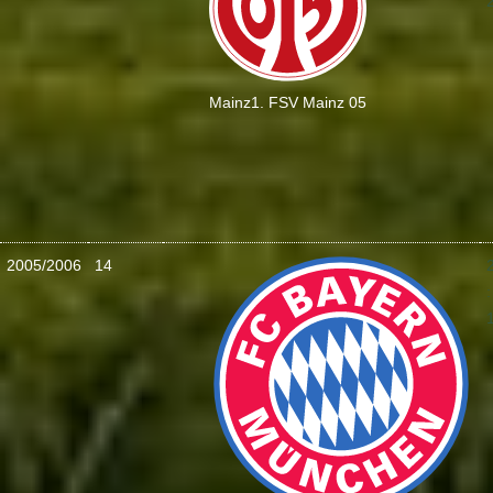
Mainz
1. FSV Mainz 05
2005/2006
14
: