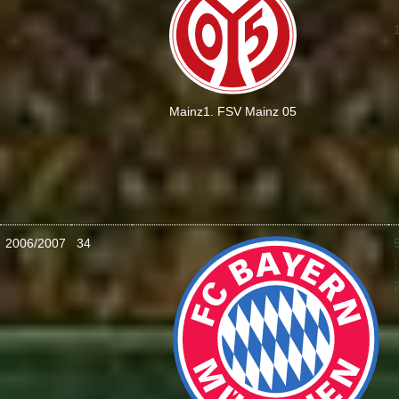
:
Mainz
1. FSV Mainz 05
2006/2007
34
: