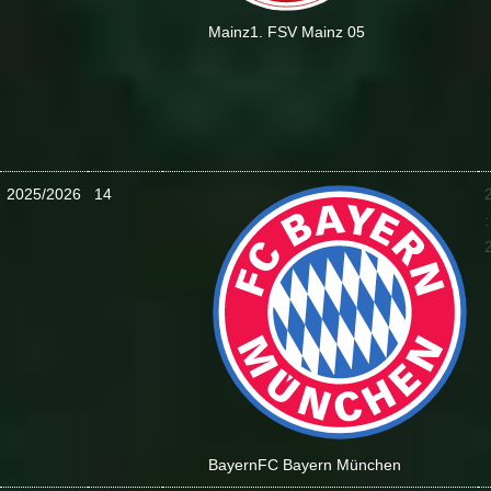
Mainz
1. FSV Mainz 05
2025/2026
14
:
Bayern
FC Bayern München