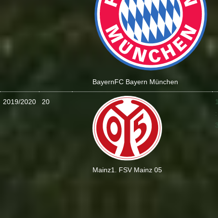
Bayern
FC Bayern München
2019/2020
20
:
Mainz
1. FSV Mainz 05