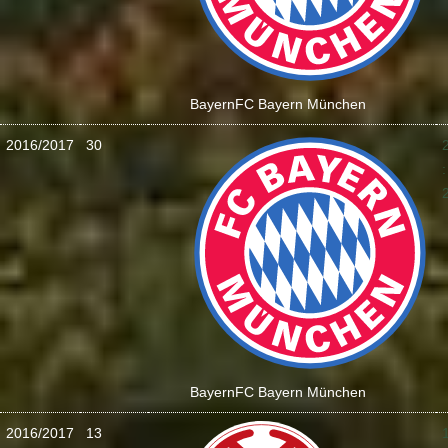
Bayern
FC Bayern München
2016/2017
30
:
Bayern
FC Bayern München
2016/2017
13