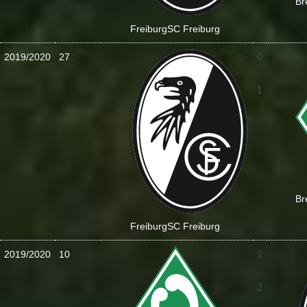
Br
Freiburg
SC Freiburg
2019/2020
27
0
:
1
Br
Freiburg
SC Freiburg
2019/2020
10
2
:
2