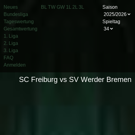
Neues
BL
TW
GW
1L
2L
3L
Saison
Bundesliga
Tageswertung
Spieltag
Gesamtwertung
1. Liga
2. Liga
3. Liga
FAQ
Anmelden
SC Freiburg vs SV Werder Bremen