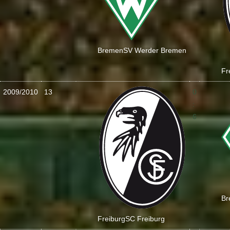
Bremen
SV Werder Bremen
Fr
2009/2010
13
0
:
6
Br
Freiburg
SC Freiburg