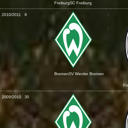
Freiburg
SC Freiburg
2010/2011
8
2
:
1
Bremen
SV Werder Bremen
Fr
2009/2010
30
4
:
0