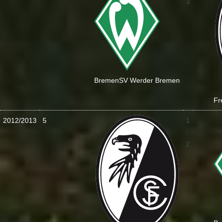
3
Bremen
SV Werder Bremen
Fr
2012/2013
5
1
:
2