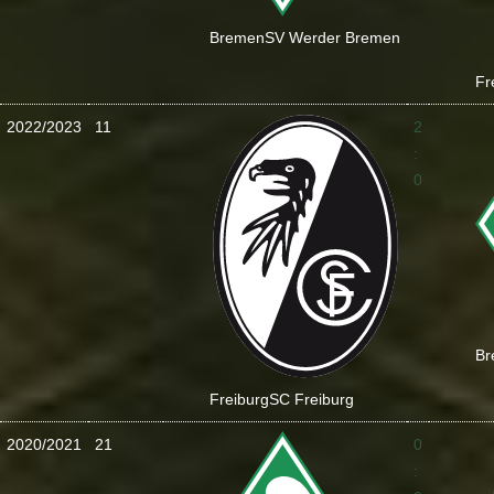
Bremen
SV Werder Bremen
Fr
2022/2023
11
2
:
0
Br
Freiburg
SC Freiburg
2020/2021
21
0
: