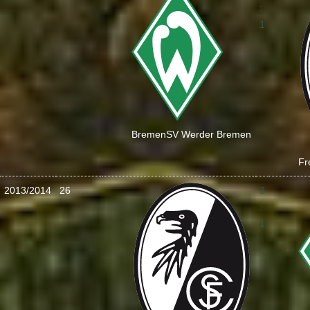
:
1
Bremen
SV Werder Bremen
Fr
2013/2014
26
3
:
1