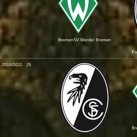
Bremen
SV Werder Bremen
Fr
2010/2011
25
1
:
3
Br