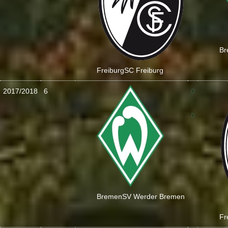
Br
Freiburg
SC Freiburg
2017/2018
6
0
:
0
Bremen
SV Werder Bremen
Fr