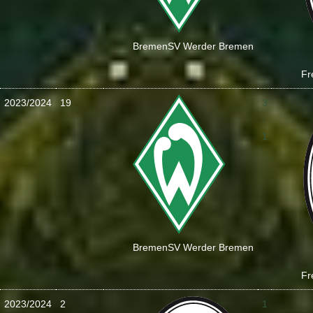
Bremen
SV Werder Bremen
Fr
2023/2024
19
3
:
1
Bremen
SV Werder Bremen
Fr
2023/2024
2
1