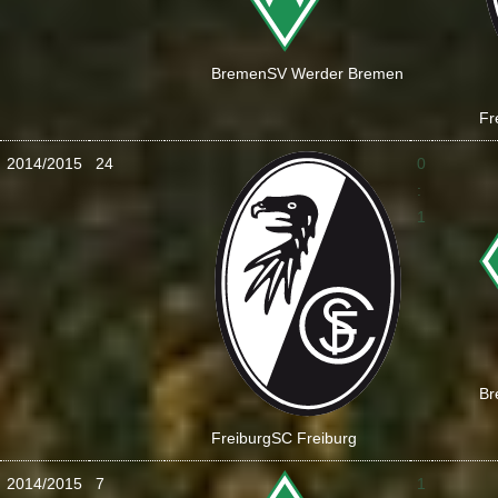
Bremen
SV Werder Bremen
Fr
2014/2015
24
0
:
1
Br
Freiburg
SC Freiburg
2014/2015
7
1