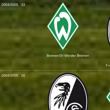
2004/2005
33
4
:
1
Bremen
SV Werder Bremen
Fr
2004/2005
16
0
:
6