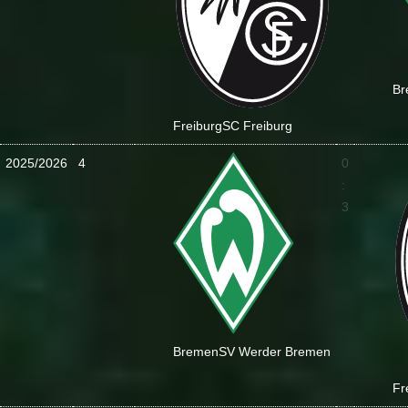
Br
Freiburg
SC Freiburg
2025/2026
4
0
:
3
Bremen
SV Werder Bremen
Fr