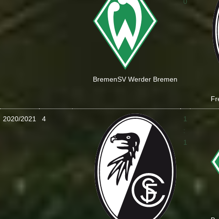
0
Bremen
SV Werder Bremen
Fr
2020/2021
4
1
:
1