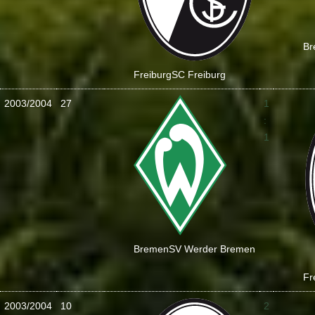
Br
Freiburg
SC Freiburg
2003/2004
27
1
:
1
Bremen
SV Werder Bremen
Fr
2003/2004
10
2