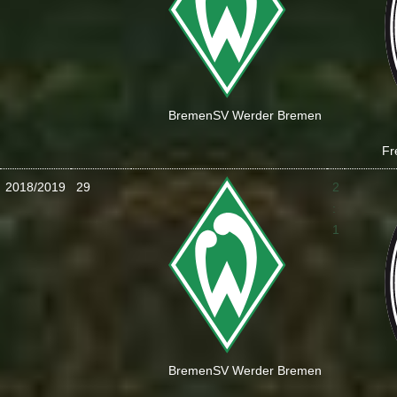
Bremen
SV Werder Bremen
Fr
2018/2019
29
2
:
1
Bremen
SV Werder Bremen