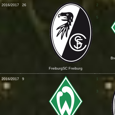
2016/2017
26
2
:
5
Br
Freiburg
SC Freiburg
2016/2017
9
1
:
3