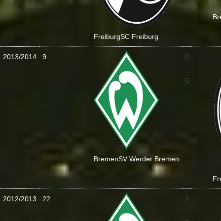
Br
Freiburg
SC Freiburg
2013/2014
9
0
:
0
Bremen
SV Werder Bremen
Fr
2012/2013
22
2
: