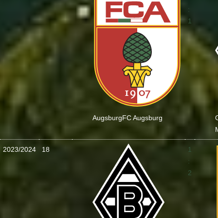
:
1
Augsburg
FC Augsburg
2023/2024
18
1
:
2