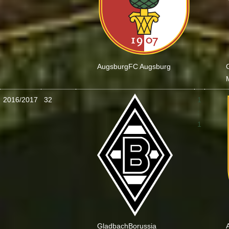
Augsburg
FC Augsburg
2016/2017
32
1
:
1
Gladbach
Borussia