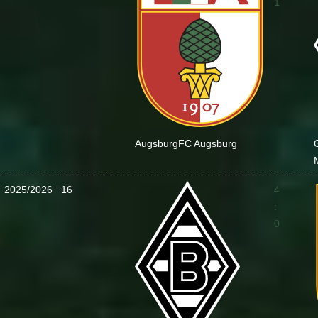
1
Augsburg
FC Augsburg
2025/2026
16
4
:
0