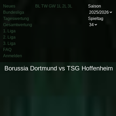
Neues
BL
TW
GW
1L
2L
3L
Saison
Bundesliga
Tageswertung
Spieltag
Gesamtwertung
1. Liga
2. Liga
3. Liga
FAQ
Anmelden
Borussia Dortmund vs TSG Hoffenheim