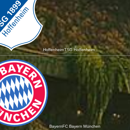
Hoffenheim
TSG Hoffenheim
Bayern
FC Bayern München