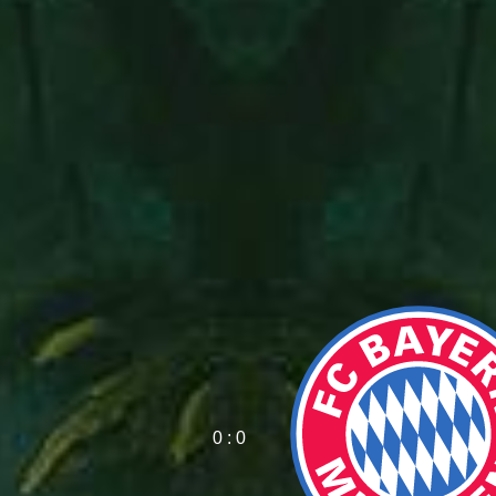
0 : 0