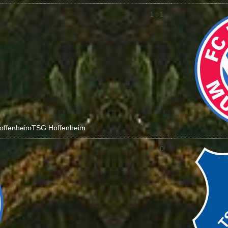
1 : 1
offenheim
TSG Hoffenheim
4 : 0