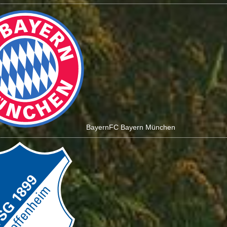
Bayern
FC Bayern München