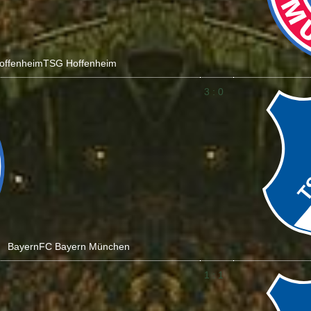
offenheim
TSG Hoffenheim
3 : 0
Bayern
FC Bayern München
1 : 1