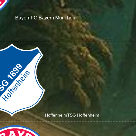
Bayern
FC Bayern München
Hoffenheim
TSG Hoffenheim