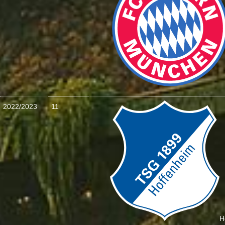
2022/2023
11
H