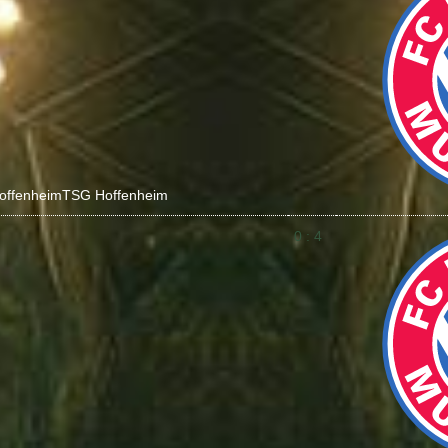
offenheim
TSG Hoffenheim
0 : 4