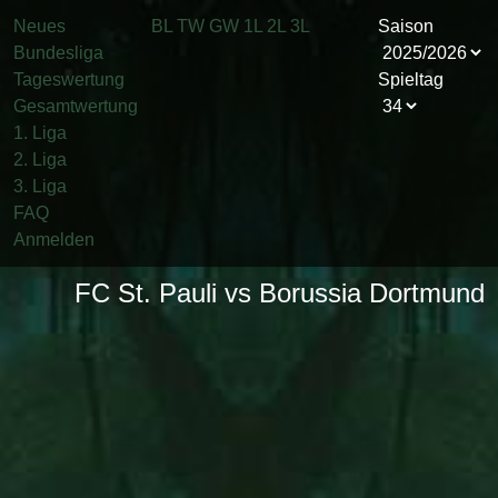
Neues
BL
TW
GW
1L
2L
3L
Saison
Bundesliga
Tageswertung
Spieltag
Gesamtwertung
1. Liga
2. Liga
3. Liga
FAQ
Anmelden
FC St. Pauli vs Borussia Dortmund