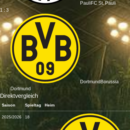
Pauli
FC St. Pauli
1 : 3
Dortmund
Borussia
Dortmund
Direktvergleich
Saison
Spieltag
Heim
2025/2026
18
: