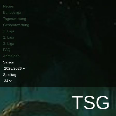
Neues
Bundesliga
Tageswertung
Gesamtwertung
1. Liga
2. Liga
3. Liga
FAQ
Anmelden
Saison
Spieltag
TSG H