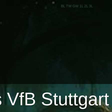
BL
TW
GW
1L
2L
3L
VfB Stuttgart