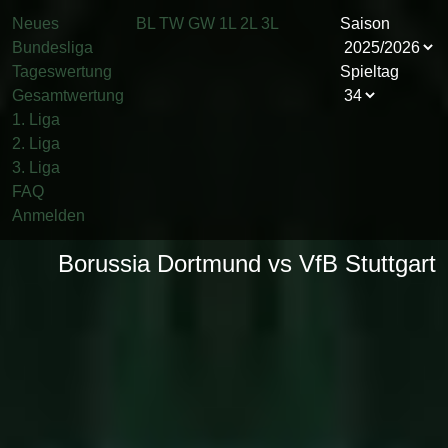
Neues
BL
TW
GW
1L
2L
3L
Saison
Bundesliga
Tageswertung
Spieltag
Gesamtwertung
1. Liga
2. Liga
3. Liga
FAQ
Anmelden
Borussia Dortmund vs VfB Stuttgart