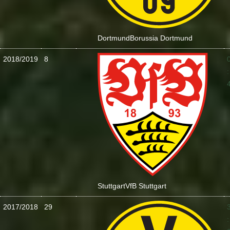
Dortmund
Borussia Dortmund
2018/2019
8
:
Stuttgart
VfB Stuttgart
2017/2018
29
: