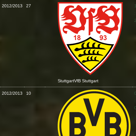
2012/2013
27
:
Stuttgart
VfB Stuttgart
2012/2013
10
: